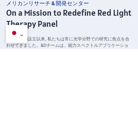
メリカンリサーチ & 開発センター
On a Mission to Redefine Red Light
Therapy Panel
メリカンの設立以来, 私たちは常に光学分野での研究に焦点を合
わせてきました。&Dチームは、能力スペクトルアプリケーショ
ンの光学専門家が率いる, そして、数十の技術的エリート, 国内や
外国の美しさなど & 光学研究の専門家, シニアエンジニア。光エ
ネルギーの開発と応用が主な研究の方向性です, 研究開発の観点
から, 製品開発研究が世界をリードできるようにするための製品
と技術をアップグレードする.
光は生命そのものです. 特定の波長と強度で, 光は皮膚の受容体に
吸収されます, 浸透に応じて特定の生物学的効果を生成します. 長
年の研究と臨床検証の後, 光線療法は、皮膚の修復から明らかな
影響を及ぼします, 循環システムの改善 , さまざまな組織の痛み
& 神経症の修復, 産後のリハビリテーションと睡眠の改善に対す
る免疫の改善 , 等. 光療法は美容と健康の分野で広く使用されて
おり、多くの学者と一般大衆の注目を集めています.