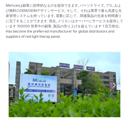
Mericanは顧客に効率的なものを提供できます, パーソナライズ, プロ, およ
び無料のOEM/ODMデザインサービス; そして、それは業界で最も高度な生
産管理システムを持っています, 需要に応じて、関連製品の生産を時間通り
に完了することができます. 現在, メリカンはオーバーにサービスを提供して
います 100000 世界中の顧客, 製品の売り上げを超えています 1 百万単位;
Has become the preferred manufacturer for global distributors and
suppliers of red light therap
pane
l
.