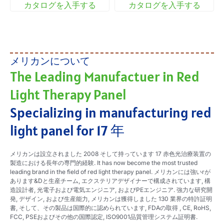
カタログを入手する
カタログを入手する
メリカンについて
The Leading Manufactuer in Red
Light Therapy Panel
Specializing in manufacturing red
light panel for
17 年
メリカンは設立されました 2008 そして持っています 17 赤色光治療装置の
製造における長年の専門的経験.
It has now become the most trusted
leading brand in the field of red light therapy
pane
l
. メリカンには強いrが
あります&Dと生産チーム, エクステリアデザイナーで構成されています, 構
造設計者, 光電子および電気エンジニア, およびPEエンジニア. 強力な研究開
発, デザイン, および生産能力, メリカンは獲得しました 130 業界の特許証明
書, そして、その製品は国際的に認められています, FDAの取得 , CE, RoHS,
FCC, PSEおよびその他の国際認定, ISO9001品質管理システム証明書.