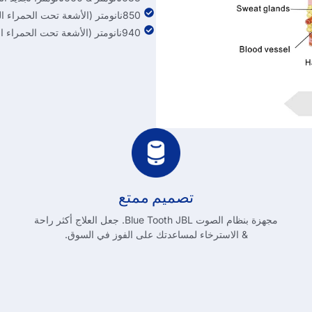
850نانومتر (الأشعة تحت الحمراء القريبة) : اختراق أعمق للأنسجة & تعافي العضلات
940نانومتر (الأشعة تحت الحمراء القريبة): إدارة الألم & تحسين الدورة الدموية
تصميم ممتع
مجهزة بنظام الصوت Blue Tooth JBL. جعل العلاج أكثر راحة
& الاسترخاء لمساعدتك على الفوز في السوق.