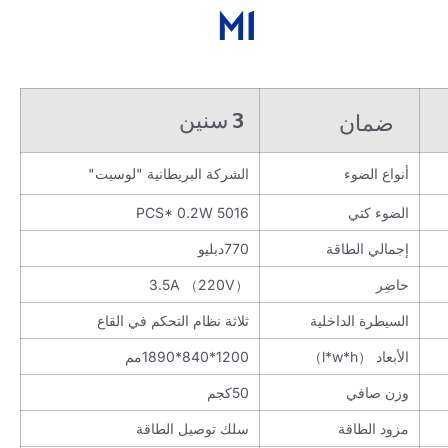
M1
3 سنين
ضمان
أنواع الضوء
الشركة البريطانية "لوسيت"
الضوء كتي
5016 PCS* 0.2W
إجمالي الطاقة
770دبليو
حاضِر
3.5A （220V）
السيطرة الداخلية
ثلاثة نظام التحكم في القاع
الأبعاد （l*w*h）
1200*840*1890مم
وزن صافي
50كجم
مزود الطاقة
سلك توصيل الطاقة