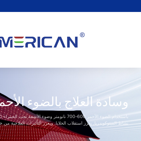
وسادة العلاج بالضوء الأحم
نشاط الميتوكوندريا, يعزز استقلاب الخلايا, ويعزز التأثيرات العلاجية من خ