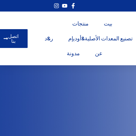
بيت
منتجات
اتصل
تصنيع المعدات الأصلية&أوديإم
ر&د
بنا
عن
مدونة