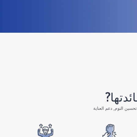
ئدتها?
حسين النوم, دعم العناية