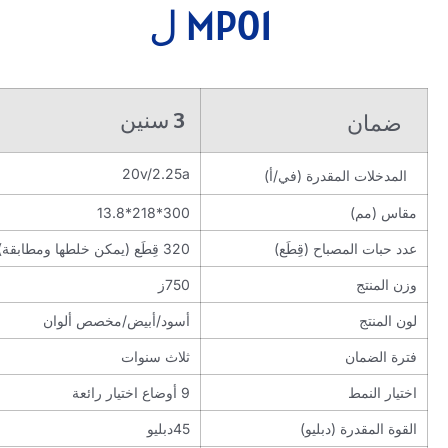
MP01 ل
3 سنين
ضمان
20v/2.25a
المدخلات المقدرة (في/أ)
مقاس (مم)
300*218*13.8
عدد حبات المصباح (قِطَع)
320 قِطَع (يمكن خلطها ومطابقة)
وزن المنتج
750ز
لون المنتج
أسود/أبيض/مخصص ألوان
فترة الضمان
ثلاث سنوات
اختيار النمط
9 أوضاع اختيار رائعة
القوة المقدرة (دبليو)
45دبليو