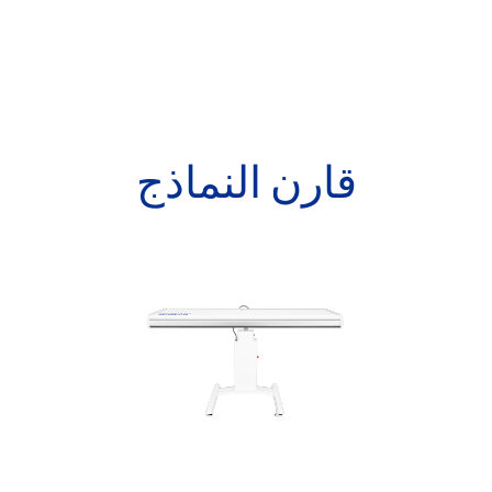
قارن النماذج