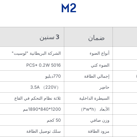
M2
3 سنين
ضمان
أنواع الضوء
الشركة البريطانية "لوسيت"
الضوء كتي
5016 PCS* 0.2W
إجمالي الطاقة
770دبليو
حاضِر
3.5A （220V）
السيطرة الداخلية
ثلاثة نظام التحكم في القاع
الأبعاد （l*w*h）
1200*840*1890مم
وزن صافي
50 كجم
مزود الطاقة
سلك توصيل الطاقة