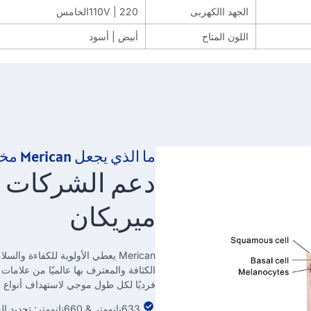
الجهد االكهربى
110V | 220الخامس
اللون المتاح
أبيض | أسود
ما الذي يجعل Merican مختلفًا?
دعم الشركات مع
ميريكان
Merican يعطي الأولوية للكفاءة و
فرديًا لكل طول موجي لاستهداف أنواع م
633نانومتر & 660نانومتر: تجديد الجلد & التئام الجروح