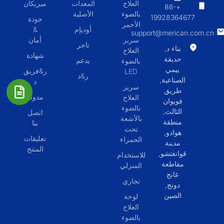
العلاج
المعدات
ميريكان
+86-
بالضوء
الأصلية
19928364677
جودة
الأحمر
أوديإم
&
support@merican.com.cn
سرير
أمان
تاجر
بناء د,
العلاج
شهادة
حديقة
يدعم
بالضوء
ييمي
ر&فريق
LED
ر&د
الصناعية,
د
سرير
طريق
مدونة
العلاج
فويوان
بالضوء
الثالث,
اتصل
بالأشعة
منطقة
بنا
تحت
هوادو,
تعليقات
الحمراء
مدينة
المنتج
قوانغتشو,
للاستخدام
مقاطعة
المنزلي
غانج
تجاري
دونج,
الصين
لوحة
العلاج
بالضوء