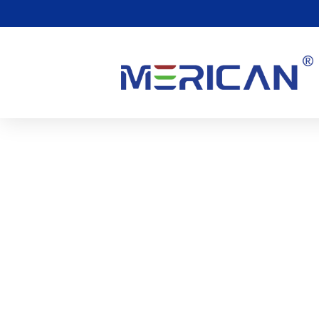
Μπορούμε Να Χρησιμο
Κόκκινο Φως Για Θερα
0