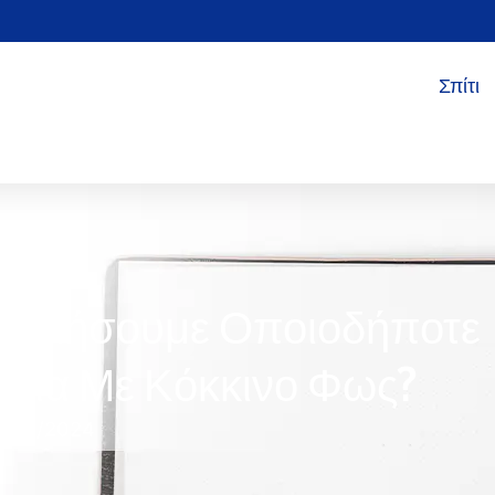
Σπίτι
ποιήσουμε Οποιοδήποτε
πεία Με Κόκκινο Φως?
7/29/2024