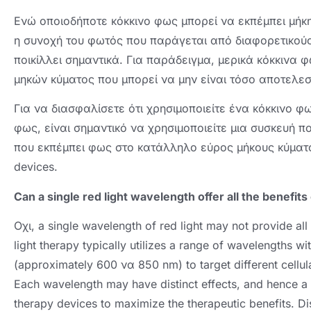
Ενώ οποιοδήποτε κόκκινο φως μπορεί να εκπέμπει μήκη
η συνοχή του φωτός που παράγεται από διαφορετικού
ποικίλλει σημαντικά. Για παράδειγμα, μερικά κόκκιν
μηκών κύματος που μπορεί να μην είναι τόσο αποτελεσ
Για να διασφαλίσετε ότι χρησιμοποιείτε ένα κόκκινο φ
φως, είναι σημαντικό να χρησιμοποιείτε μια συσκευή πο
που εκπέμπει φως στο κατάλληλο εύρος μήκους κύματ
devices
.
Can a single red light wavelength offer all the benefits 
Οχι,
a single wavelength of red light may not provide all 
light therapy typically utilizes a range of wavelengths wi
(
approximately
600 να 850 nm)
to target different cell
Each wavelength may have distinct effects
,
and hence a 
therapy devices to maximize the therapeutic benefits
.
Di