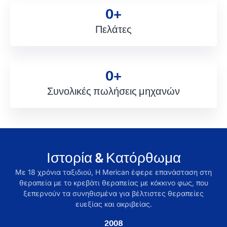
0
+
Πελάτες
0
+
Συνολικές πωλήσεις μηχανών
Ιστορία & Κατόρθωμα
Με 18 χρόνια ταξιδιού, Η Merican έφερε επανάσταση στη
θεραπεία με το κρεβάτι θεραπείας με κόκκινο φως, που
ξεπερνούν τα συνηθισμένα για βέλτιστες θεραπείες
ευεξίας και ακριβείας.
2008