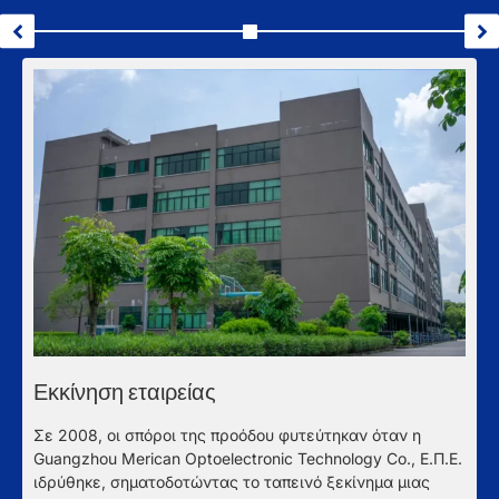
Εκκίνηση εταιρείας
Α
Σε 2008, οι σπόροι της προόδου φυτεύτηκαν όταν η
δ
Guangzhou Merican Optoelectronic Technology Co., Ε.Π.Ε.
τ
ιδρύθηκε, σηματοδοτώντας το ταπεινό ξεκίνημα μιας