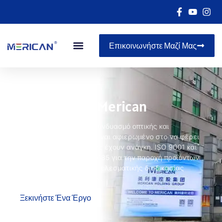
Επικοινωνήστε Μαζί Μας
Σχετικά με το Merican
Με χρόνια εξέλιξης στο συνδυασμό οπτικής και
τεχνολογίας, Το Merican είναι αφιερωμένο στο να φέρει
υγεία και ομορφιά σε όσους έχουν ανάγκη. ISO 9001 και
πιστοποιημένο κατά ISO13485 για την παροχή προϊόντων
υψηλής ποιότητας και αποτελεσματικής διαδικασίας
ικανοποίησης των πελατών.
Ξεκινήστε Ένα Έργο