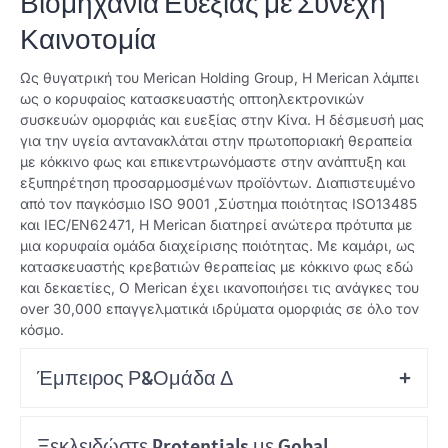
Βιομηχανία Ευεξίας με Συνεχή
Καινοτομία
Ως θυγατρική του Merican Holding Group, Η Merican λάμπει
ως ο κορυφαίος κατασκευαστής οπτοηλεκτρονικών
συσκευών ομορφιάς και ευεξίας στην Κίνα. Η δέσμευσή μας
για την υγεία αντανακλάται στην πρωτοποριακή θεραπεία
με κόκκινο φως και επικεντρωνόμαστε στην ανάπτυξη και
εξυπηρέτηση προσαρμοσμένων προϊόντων. Διαπιστευμένο
από τον παγκόσμιο ISO 9001 ,Σύστημα ποιότητας ISO13485
και IEC/EN62471, Η Merican διατηρεί ανώτερα πρότυπα με
μια κορυφαία ομάδα διαχείρισης ποιότητας. Με καμάρι, ως
κατασκευαστής κρεβατιών θεραπείας με κόκκινο φως εδώ
και δεκαετίες, Ο Merican έχει ικανοποιήσει τις ανάγκες του
over 30,000 επαγγελματικά ιδρύματα ομορφιάς σε όλο τον
κόσμο.
Έμπειρος Ρ&Ομάδα Δ
Ξεκλειδώστε Protentials με Gobal