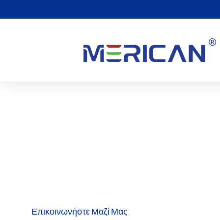
Επικοινωνήστε μαζί μα
Κάντε την επιχείρησή σας να λειτουργεί ομαλά συνδέοντας
συμβούλων πωλήσεών μας. Στο Merican, ακούμε, καταλαβαί
αποτελεσματικές λύσεις για τις μοναδικές επιχειρηματικές
ευεξίας.
Επικοινωνήστε Μαζί Μας