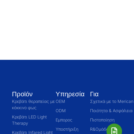
Προϊόν
Υπηρεσία
Για
Κρεβάτι θεραπείας με
OEM
Σχετικά με το Merican
κόκκινο φως
ODM
Ποιότητα & Ασφάλεια
Κρεβάτι LED Light
Εμπορος
Πιστοποίηση
Therapy
Υποστήριξη
R&Ομάδα Δ
Κρεβάτι Infared Light