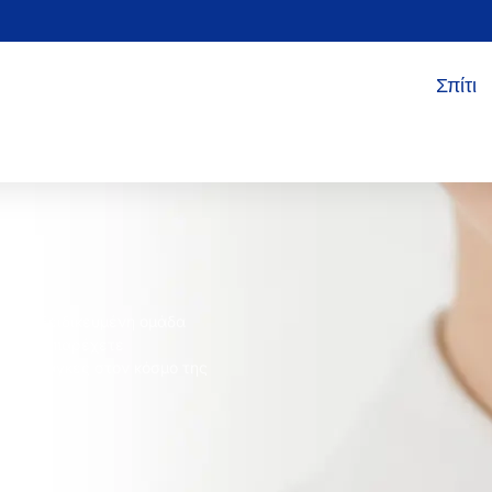
Σπίτι
ς
 την εξειδικευμένη ομάδα
νω, και παρέχετε
 σας ανάγκες στον κόσμο της