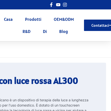
Casa
Prodotti
OEM&ODM
Contattaci
R&D
Di
Blog
 con luce rossa AL300
cano è un dispositivo di terapia della luce a lunghezza
to per l'uso domestico. È dotato di un touchscreen
bina la tecnologia di luce rossa e vicina per aiutare a