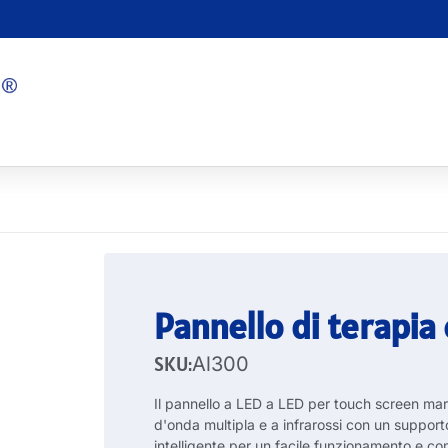
Pannello di terapia
SKU:
Al300
Il pannello a LED a LED per touch screen mari
d'onda multipla e a infrarossi con un suppor
intelligente per un facile funzionamento e com