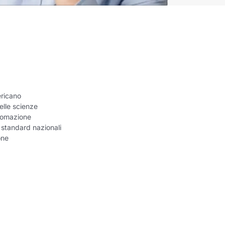
ericano
elle scienze
utomazione
i standard nazionali
one