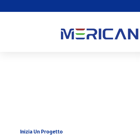
R&Squadra D
Combinando la brillantezza del design, Struttura e ingegneri fo
ingegneri PE, Merican ti porta il letto avanzato di terapia con 
e affidabilità eccezionali in ogni dettaglio.
Inizia Un Progetto