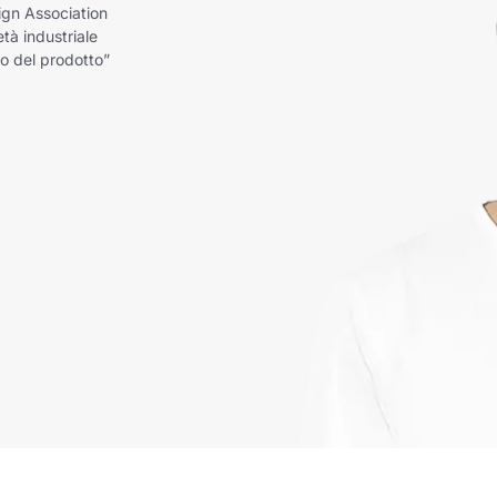
ign Association
età industriale
to del prodotto”