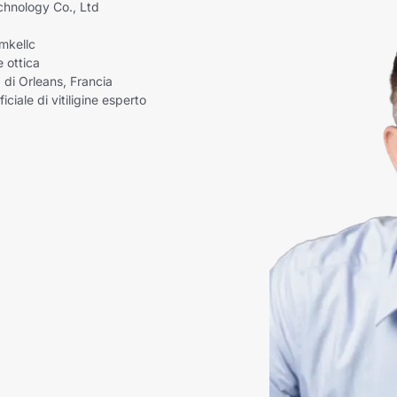
chnology Co., Ltd
amkellc
e ottica
 di Orleans, Francia
iciale di vitiligine esperto