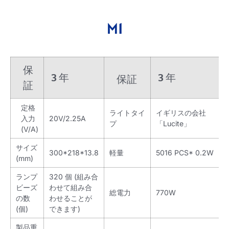
M1
保
3 年
3 年
保証
証
定格
ライトタイ
イギリスの会社
入力
20V/2.25A
プ
「Lucite」
(V/A)
サイズ
300*218*13.8
軽量
5016 PCS* 0.2W
(mm)
ランプ
320 個 (組み合
ビーズ
わせて組み合
総電力
770W
の数
わせることが
(個)
できます)
製品重