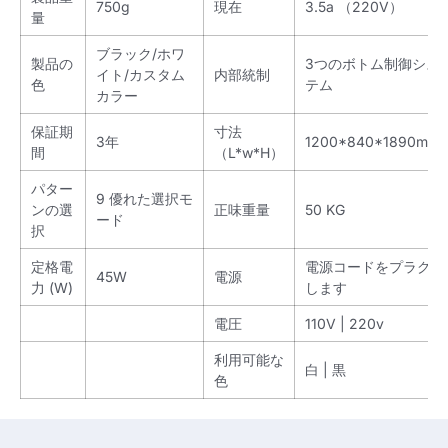
750g
現在
3.5a （220V）
量
ブラック/ホワ
製品の
3つのボトム制御シス
イト/カスタム
内部統制
色
テム
カラー
保証期
寸法
3年
1200*840*1890mm
間
（L*w*H）
パター
9 優れた選択モ
ンの選
正味重量
50 KG
ード
択
定格電
電源コードをプラグ
45W
電源
力 (W)
します
電圧
110V | 220v
利用可能な
白 | 黒
色