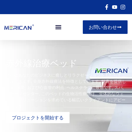
お問い合わせ
赤外線治療ベッド
それはあなたのビジネスに癒しとリラクゼーションをもたらすこ
とができます. 全身赤外線療法を特徴としています, 解毒を提供し
ます, 減量, および心血管の利点. ヘルスクラブに最適です, スパ,
スポーツセンター, このベッドの生物活性療法は、全体的なウェ
ルネスソリューションを求めている幅広いクライアントにアピー
ルします.
プロジェクトを開始する