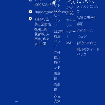
について
ドラ
品
ビス
19928364677
イト
メリカンについ
OEM
セラ
て
support@merican.com.cn
ODM
ピー
品質 & 安全性
A棟&D, 宜
ベッ
ディー
認証
美工業団地,
ド
ラー
撫遠三路,
R&Dチーム
LED光
サポー
花都区, 広
療法
ト
ブログ
州市, 広東
ベッ
R&D
お問い合わせ
省, 中国
ド
製品のフィード
赤外
バック
線治
療ベ
ッド
家庭
用
商業
用
赤色
光療