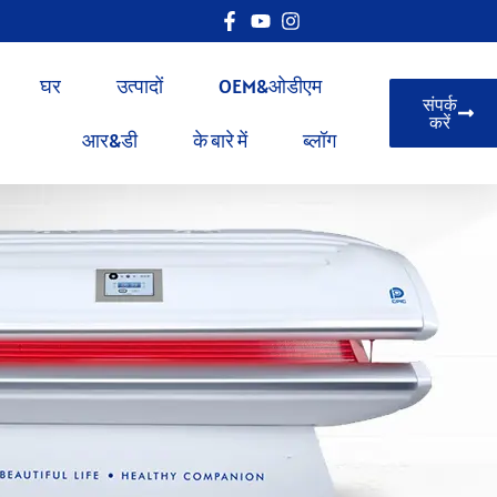
घर
उत्पादों
OEM&ओडीएम
संपर्क
करें
आर&डी
के बारे में
ब्लॉग