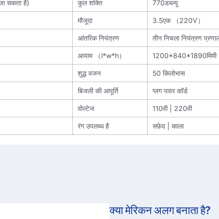
जा सकता है)
कुल शक्ति
770डब्ल्यू
मौजूदा
3.5एक （220V）
आंतरिक नियंत्रण
तीन निचला नियंत्रण प्रणा
आयाम （l*w*h）
1200*840*1890मिमी
शुद्ध वजन
50 किलोभास
बिजली की आपूर्ति
प्लग पावर कॉर्ड
वोल्टेज
110वी | 220वी
रंग उपलब्ध है
सफ़ेद | काला
क्या मेरिकन अलग बनाता है?