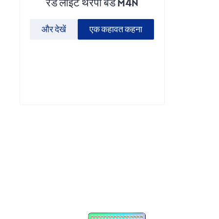
रेड लाइट थेरेपी बेड M4N
और देखें
एक कहावत कहना