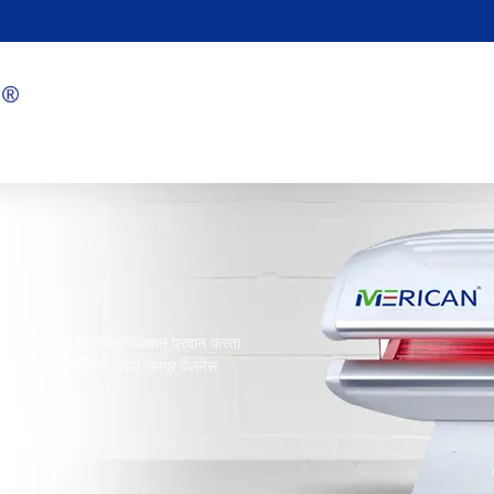
 की विशेषता, यह डिटॉक्सिफिकेशन प्रदान करता
इस बेड की बायोएक्टिव थेरेपी समग्र वेलनेस
ै.