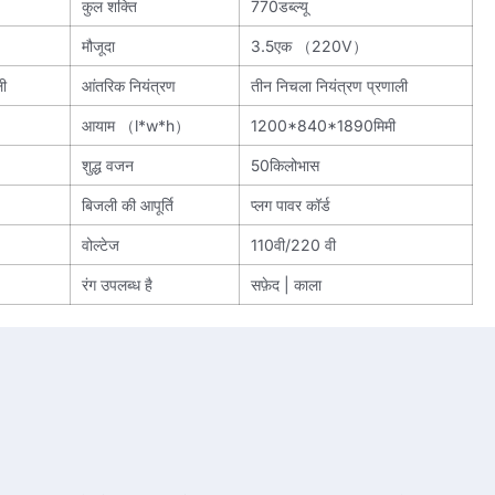
कुल शक्ति
770डब्ल्यू
मौजूदा
3.5एक （220V）
ली
आंतरिक नियंत्रण
तीन निचला नियंत्रण प्रणाली
आयाम （l*w*h）
1200*840*1890मिमी
शुद्ध वजन
50किलोभास
बिजली की आपूर्ति
प्लग पावर कॉर्ड
वोल्टेज
110वी/220 वी
रंग उपलब्ध है
सफ़ेद | काला