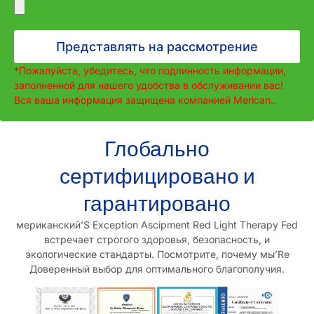
Представлять на рассмотрение
*Пожалуйста, убедитесь, что подлинность информации,
заполненной для нашего удобства в обслуживании вас!
Вся ваша информация защищена компанией Merican..
Глобально
сертифицировано и
гарантировано
мериканский
’
S Exception Ascipment Red Light Therapy Fed
встречает строгого здоровья, безопасность, и
экологические стандарты. Посмотрите, почему мы
’
Re
Доверенный выбор для оптимального благополучия.