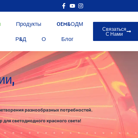
м
Продукты
OEM&ОДМ
Связаться
С Нами
Р&Д
О
Блог
ии,
влетворения разнообразных потребностей.
 для светодиодного красного света!