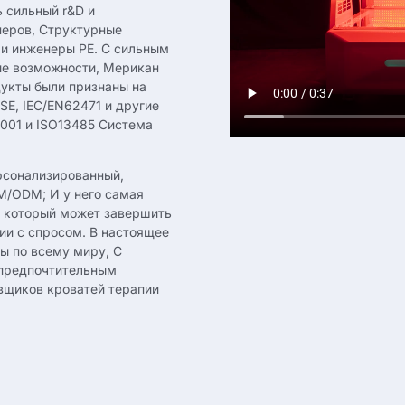
ь сильный r&D и
неров, Структурные
 и инженеры PE. С сильным
ые возможности, Мерикан
дукты были признаны на
SE, IEC/EN62471 и другие
001 и ISO13485 Система
рсонализированный,
M/ODM; И у него самая
, который может завершить
ии с спросом. В настоящее
ы по всему миру, С
 предпочтительным
вщиков кроватей терапии