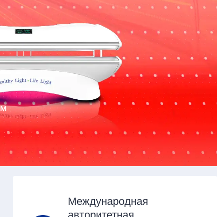
ем
Международная
авторитетная