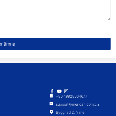
rlämna
+86-19928364677
support@merican.com.cn
Byggnad D, Yimei