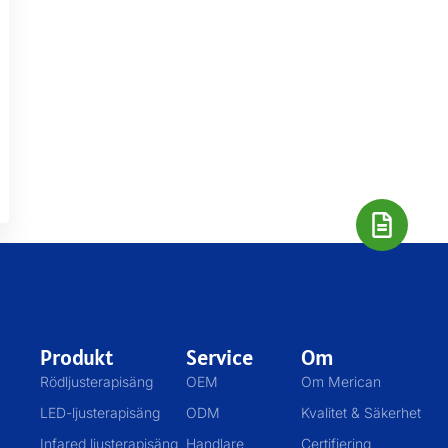
Produkt
Service
Om
Rödljusterapisäng
OEM
Om Merican
LED-ljusterapisäng
ODM
Kvalitet & Säkerhet
Infared ljusterapisäng
Handlare
Certifiering