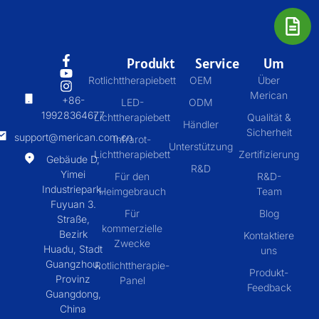
Produkt
Service
Um
Rotlichttherapiebett
OEM
Über
Merican
+86-
LED-
ODM
19928364677
Lichttherapiebett
Qualität &
Händler
Sicherheit
support@merican.com.cn
Infrarot-
Unterstützung
Lichttherapiebett
Zertifizierung
Gebäude D,
R&D
Yimei
Für den
R&D-
Industriepark,
Heimgebrauch
Team
Fuyuan 3.
Für
Blog
Straße,
kommerzielle
Bezirk
Kontaktiere
Zwecke
Huadu, Stadt
uns
Guangzhou,
Rotlichttherapie-
Produkt-
Provinz
Panel
Feedback
Guangdong,
China