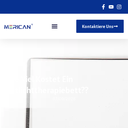
Kontaktiere Uns
Wie Viel Kostet Ein
Rotlichttherapiebett??
07/09/2026