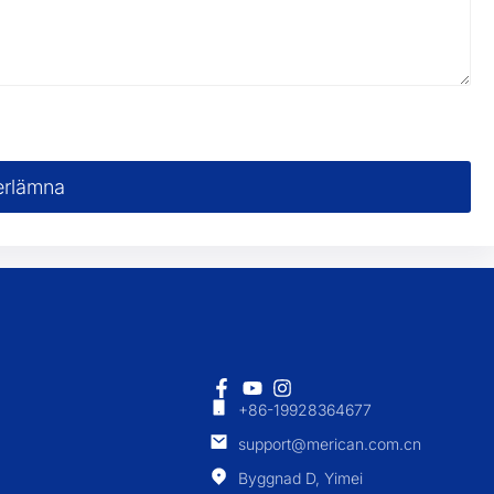
rlämna
+86-19928364677
support@merican.com.cn
Byggnad D, Yimei