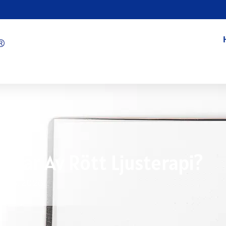
ngar Av Rött Ljusterapi?
7/05/2026