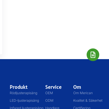
Produkt
Service
Om
Rödljusterapisäng
OEM
Om Merican
LED-ljusterapisäng
ODM
Kvalitet & Säkerhet
Infared ljusterapisäng
Handlare
Certifiering