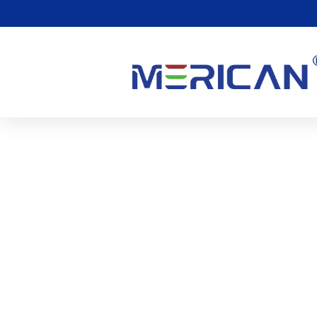
Finns Det Några Biverkni
0