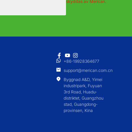
skyddas av Merican.
+86-19928364677
support@merican.com.cn
Byggnad A&D, Yimei
industripark, Fuyuan
3rd Road, Huadu-
distriktet, Guangzhou
stad, Guangdong-
provinsen, Kina