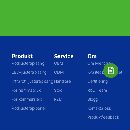
Produkt
Service
Om
Rödljusterapisäng
OEM
Om Merican
LED-ljusterapisäng
ODM
Kvalitet & Säkerhet
Infrarött ljusterapisäng
Handlare
Certifiering
För hemmabruk
Stöd
R&D Team
För kommersiellt
R&D
Blogg
Rödljusterapipanel
Kontakta oss
Produktfeedback