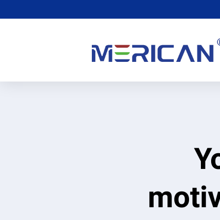
Y
motiv