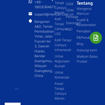
+86-
Tentang
Terapi
OEM
19928364677
Cahaya
Mengenai
ODM
Merah
Merican
support@merican.com.cn
Peniaga
Katil
Kualiti &
Bangunan
Sokongan
Terapi
Keselamatan
A&D, Taman
Cahaya
R&D
Pensijilan
Perindustrian
LED
Yimei, Jalan
R&Pasukan D
Katil Terapi
Fuyuan ke-
Blog
Cahaya
3, Daerah
Inframerah
Hubungi kami
Huadu,
Bandar
Untuk
Maklum Balas
Guangzhou,
Kegunaan
Produk
Wilayah
Rumah
Guangdong,
Untuk
China
Komersial
Panel
Terapi
Cahaya
Merah