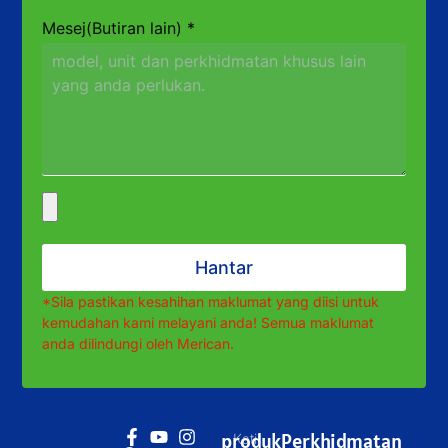
Mesej(Butiran lain)
*
Hantar
*Sila pastikan kesahihan maklumat yang diisi untuk
kemudahan kami melayani anda! Semua maklumat
anda dilindungi oleh Merican.
produk
Perkhidmatan
Katil