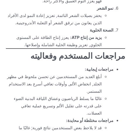
فهو يعزز النوم العميق والأكثر راحة.
نمو الشعر
يحفز بصيلات الشعر النائمة, تعزيز إعادة النمو لدى الأفراد
الذين يعانون من ترقق الشعر أو الثعلبة الأندروجينية.
الصحة الخلوية
يزيد من إنتاج ATP:
يعزز إنتاج الطاقة على المستوى
الخلوي, تعزيز وظيفة الخلية الشاملة وإصلاحها.
مراجعات المستخدم وفعاليته
مراجعات إيجابية:
أبلغ العديد من المستخدمين عن تحسن ملحوظ في مظهر
الجلد, انخفاض الألم, وأوقات تعافي أسرع بعد الاستخدام
المستمر.
غالبًا ما يسلط الرياضيون وعشاق اللياقة البدنية الضوء
على قدرته على تقليل الألم وتسريع عملية تعافي
العضلات.
مراجعات مختلطة أو محايدة:
قد لا يلاحظ بعض المستخدمين نتائج فورية; غالبًا ما