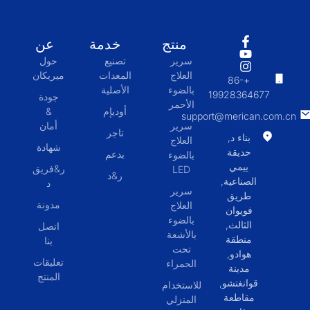
منتج
خدمة
عن
سرير
تصنيع
حول
العلاج
المعدات
ميريكان
+86-
بالضوء
الأصلية
19928364677
جودة
الأحمر
أوديإم
&
support@merican.com.cn
سرير
أمان
تاجر
بناء د,
العلاج
شهادة
حديقة
يدعم
بالضوء
ييمي
ر&فريق
LED
ر&د
الصناعية,
د
سرير
طريق
مدونة
العلاج
فويوان
بالضوء
الثالث,
اتصل
بالأشعة
منطقة
بنا
تحت
هوادو,
تعليقات
الحمراء
مدينة
المنتج
قوانغتشو,
للاستخدام
مقاطعة
المنزلي