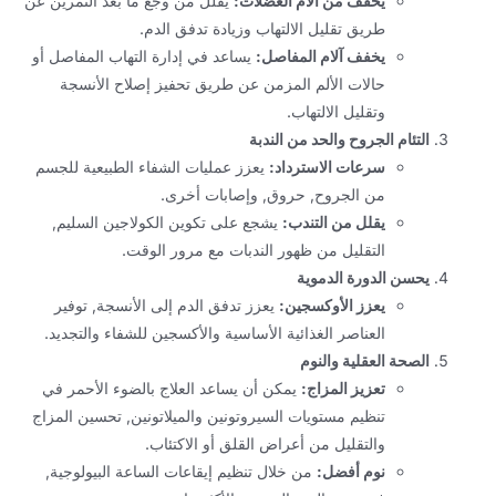
يخفف من آلام العضلات:
يقلل من وجع ما بعد التمرين عن
طريق تقليل الالتهاب وزيادة تدفق الدم.
يخفف آلام المفاصل:
يساعد في إدارة التهاب المفاصل أو
حالات الألم المزمن عن طريق تحفيز إصلاح الأنسجة
وتقليل الالتهاب.
التئام الجروح والحد من الندبة
سرعات الاسترداد:
يعزز عمليات الشفاء الطبيعية للجسم
من الجروح, حروق, وإصابات أخرى.
يقلل من التندب:
يشجع على تكوين الكولاجين السليم,
التقليل من ظهور الندبات مع مرور الوقت.
يحسن الدورة الدموية
يعزز الأوكسجين:
يعزز تدفق الدم إلى الأنسجة, توفير
العناصر الغذائية الأساسية والأكسجين للشفاء والتجديد.
الصحة العقلية والنوم
تعزيز المزاج:
يمكن أن يساعد العلاج بالضوء الأحمر في
تنظيم مستويات السيروتونين والميلاتونين, تحسين المزاج
والتقليل من أعراض القلق أو الاكتئاب.
نوم أفضل:
من خلال تنظيم إيقاعات الساعة البيولوجية,