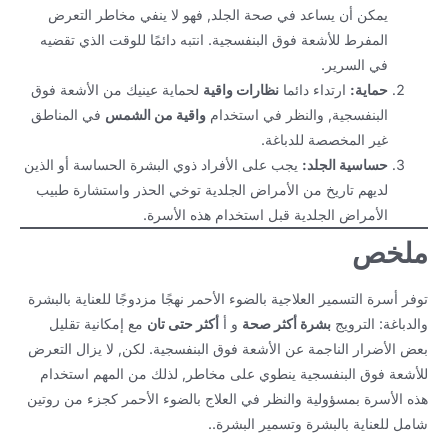
يمكن أن يساعد في صحة الجلد, فهو لا ينفي مخاطر التعرض
المفرط للأشعة فوق البنفسجية. انتبه دائمًا للوقت الذي تقضيه
في السرير.
حماية:
ارتداء دائما
نظارات واقية
لحماية عينيك من الأشعة فوق
البنفسجية, والنظر في استخدام
واقية من الشمس
في المناطق
غير المخصصة للدباغة.
حساسية الجلد:
يجب على الأفراد ذوي البشرة الحساسة أو الذين
لديهم تاريخ من الأمراض الجلدية توخي الحذر واستشارة طبيب
الأمراض الجلدية قبل استخدام هذه الأسرة.
ملخص
توفر أسرة التسمير العلاجية بالضوء الأحمر نهجًا مزدوجًا للعناية بالبشرة
والدباغة: الترويج
بشرة أكثر صحة
و أ
أكثر حتى تان
مع إمكانية تقليل
بعض الأضرار الناجمة عن الأشعة فوق البنفسجية. لكن, لا يزال التعرض
للأشعة فوق البنفسجية ينطوي على مخاطر, لذلك من المهم استخدام
هذه الأسرة بمسؤولية والنظر في العلاج بالضوء الأحمر كجزء من روتين
شامل للعناية بالبشرة وتسمير البشرة..