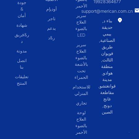
19928364677
جودة
الأحمر
أوديإم
&
support@merican.com.cn
سرير
أمان
تاجر
بناء د,
العلاج
شهادة
حديقة
يدعم
بالضوء
ييمي
ر&فريق
LED
ر&د
الصناعية,
د
سرير
طريق
مدونة
العلاج
فويوان
بالضوء
الثالث,
اتصل
بالأشعة
منطقة
بنا
تحت
هوادو,
تعليقات
الحمراء
مدينة
المنتج
قوانغتشو,
للاستخدام
مقاطعة
المنزلي
غانج
تجاري
دونج,
الصين
لوحة
العلاج
بالضوء
الأحمر