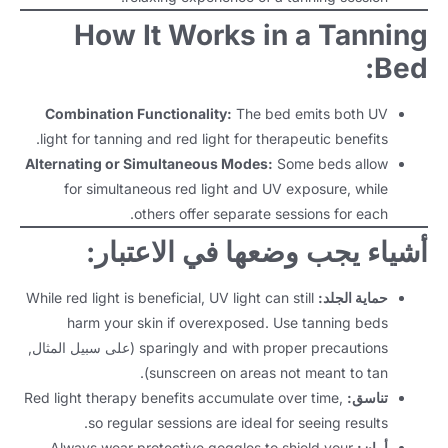
How It Works in a Tanning
:
Bed
Combination Functionality
:
The bed emits both UV
.
light for tanning and red light for therapeutic benefits
Alternating or Simultaneous Modes
:
Some beds allow
for simultaneous red light and UV exposure
,
while
.
others offer separate sessions for each
أشياء يجب وضعها في الاعتبار:
حماية الجلد:
UV light can still
,
While red light is beneficial
harm your skin if overexposed
.
Use tanning beds
sparingly and with proper precautions
(على سبيل المثال,
).
sunscreen on areas not meant to tan
تناسق:
,
Red light therapy benefits accumulate over time
.
so regular sessions are ideal for seeing results
أمان:
Always wear protective goggles to shield your