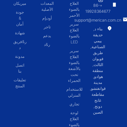
العلاج
المعدات
ميريكان
+86-
بالضوء
الأصلية
19928364677
جودة
الأحمر
أوديإم
&
support@merican.com.cn
سرير
أمان
تاجر
بناء د,
العلاج
شهادة
حديقة
يدعم
بالضوء
ييمي
ر&فريق
LED
ر&د
الصناعية,
د
سرير
طريق
مدونة
العلاج
فويوان
بالضوء
الثالث,
اتصل
بالأشعة
منطقة
بنا
تحت
هوادو,
تعليقات
الحمراء
مدينة
المنتج
قوانغتشو,
للاستخدام
مقاطعة
المنزلي
غانج
تجاري
دونج,
الصين
لوحة
العلاج
بالضوء