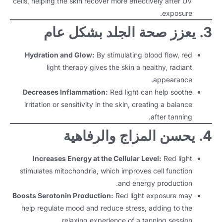
cells
,
helping the skin recover more effectively after UV
.
exposure
3. يعزز صحة الجلد بشكل عام
Hydration and Glow
:
By stimulating blood flow
,
red
light therapy gives the skin a healthy
,
radiant
.
appearance
Decreases Inflammation
:
Red light can help soothe
irritation or sensitivity in the skin
,
creating a balance
.
after tanning
4. يحسن المزاج والرفاهية
Increases Energy at the Cellular Level
:
Red light
stimulates mitochondria
,
which improves cell function
.
and energy production
Boosts Serotonin Production
:
Red light exposure may
help regulate mood and reduce stress
,
adding to the
.
relaxing experience of a tanning session