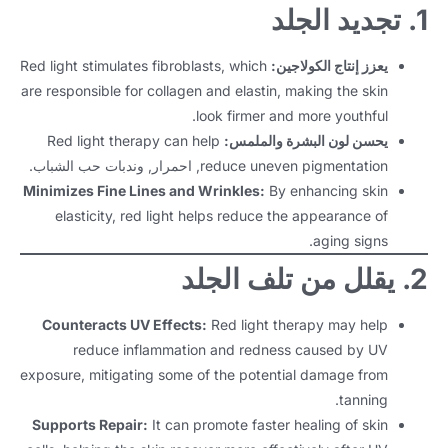
1. تجديد الجلد
يعزز إنتاج الكولاجين:
which
,
Red light stimulates fibroblasts
are responsible for collagen and elastin
,
making the skin
.
look firmer and more youthful
يحسن لون البشرة والملمس:
Red light therapy can help
reduce uneven pigmentation
, احمرار, وندبات حب الشباب.
Minimizes Fine Lines and Wrinkles
:
By enhancing skin
elasticity
,
red light helps reduce the appearance of
.
aging signs
2. يقلل من تلف الجلد
Counteracts UV Effects
:
Red light therapy may help
reduce inflammation and redness caused by UV
exposure
,
mitigating some of the potential damage from
.
tanning
Supports Repair
:
It can promote faster healing of skin