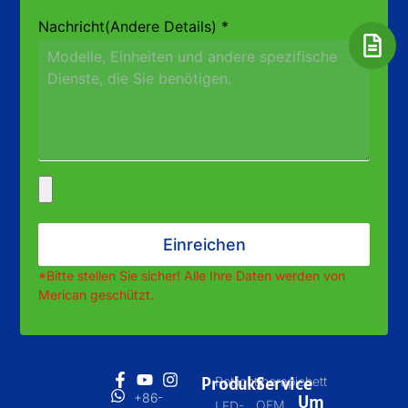
Nachricht(Andere Details)
*
Einreichen
*Bitte stellen Sie sicher! Alle Ihre Daten werden von
Merican geschützt.
Produkt
Service
Rotlichttherapiebett
+86-
Um
OEM
LED-