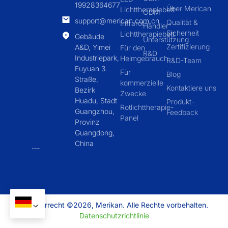
19928364677
Über Merican
Lichttherapiebett
ODM
support@merican.com.cn
Qualität &
Infrarot-
Händler
Sicherheit
Lichttherapiebett
Gebäude
Unterstützung
Zertifizierung
A&D, Yimei
Für den
R&D
Industriepark,
Heimgebrauch
R&D-Team
Fuyuan 3.
Für
Blog
Straße,
kommerzielle
Kontaktiere uns
Bezirk
Zwecke
Huadu, Stadt
Produkt-
Rotlichttherapie-
Guangzhou,
Feedback
Panel
Provinz
Guangdong,
China
Urheberrecht ©2026, Merikan. Alle Rechte vorbehalten.
Datenschutzrichtlinie