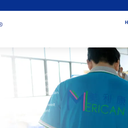
H
nsere Geräte werden mehrfach
striestandards entsprechen.
entsystemen ISO9001 und
ualitätsmanagement von American
prozesse entsprechen
ss wir unseren Kunden weltweit
eistungen anbieten können!