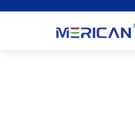
Qualität & Sicherheit
Merican ist bestrebt, hervorragende Produkte anzubieten. U
überprüft und getestet, um sicherzustellen, dass sie den Indu
Unsere Produkte sind außerdem nach den Qualitätsmanagem
ISO13485 zertifiziert. Diese Zertifizierungen belegen das Q
Medical in der Produktentwicklung, Herstellung, und Service
fortschrittlichen internationalen Standards. Das bedeutet, da
sicherere und zuverlässigere medizinische Geräte und Dienstl