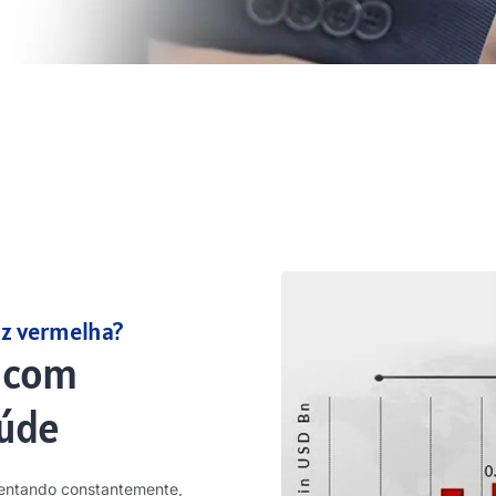
uz vermelha?
 com
aúde
mentando constantemente,