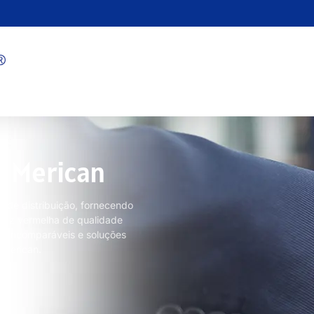
r Merican
 de distribuição, fornecendo
 luz vermelha de qualidade
a incomparáveis ​​e soluções
 Merican.