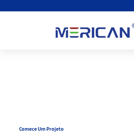
Torne-se um revendedo
Expanda suas ofertas de negócios com nossa abrangente rede
entrega perfeita para o seu negócio com camas de terapia de
superior. Garanta que seus clientes recebam benefícios de cur
remotas de bem-estar de forma eficiente com as garantias da
Comece Um Projeto