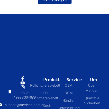
Produkt
Service
Um
Rotlichttherapiebett
OEM
Über
Merican
+86-
LED-
ODM
19928364677
Lichttherapiebett
Qualität &
Händler
Sicherheit
support@merican.com.cn
Infrarot-
Unterstützung