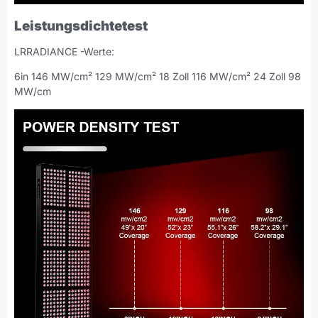
Leistungsdichtetest
LRRADIANCE -Werte:
6in 146 MW/cm² 129 MW/cm² 18 Zoll 116 MW/cm² 24 Zoll 98
MW/cm