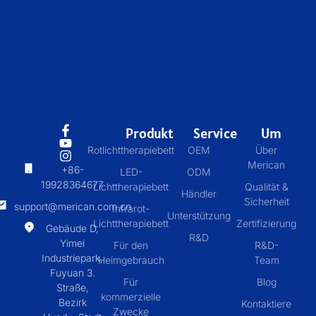
Produkt
Service
Um
Rotlichttherapiebett
OEM
Über
Merican
+86-
LED-
ODM
19928364677
Lichttherapiebett
Qualität &
Händler
Sicherheit
support@merican.com.cn
Infrarot-
Unterstützung
Lichttherapiebett
Zertifizierung
Gebäude D,
R&D
Yimei
Für den
R&D-
Industriepark,
Heimgebrauch
Team
Fuyuan 3.
Für
Blog
Straße,
kommerzielle
Bezirk
Kontaktiere
Zwecke