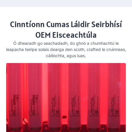
Cinntíonn Cumas Láidir Seirbhísí
OEM Eisceachtúla
Ó dhearadh go seachadadh, do ghnó a chumhachtú le
leapacha teiripe solais dearga den scoth, crafted le cruinneas,
cáilíochta, agus luas.