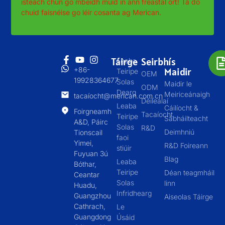
isteach chun go mbeidh muid in ann freastal ort! Tá do
chuid faisnéise go léir cosanta ag Merican.
Táirge
Seirbhís
Leaba
+86-
Maidir
Teiripe
OEM
19928364677
Solas
Maidir le
ODM
Dearg
Meiriceánaigh
tacaíocht@merican.com.cn
Déileálaí
Leaba
Cáilíocht &
Foirgneamh
Tacaíocht
Teiripe
Sábháilteacht
A&D, Páirc
Solas
R&D
Deimhniú
Tionscail
faoi
Yimei,
R&D Foireann
stiúir
Fuyuan 3ú
Blag
Leaba
Bóthar,
Teiripe
Déan teagmháil
Ceantar
Solas
linn
Huadu,
Infridhearg
Guangzhou
Aiseolas Táirge
Cathrach,
Le
Guangdong
Úsáid