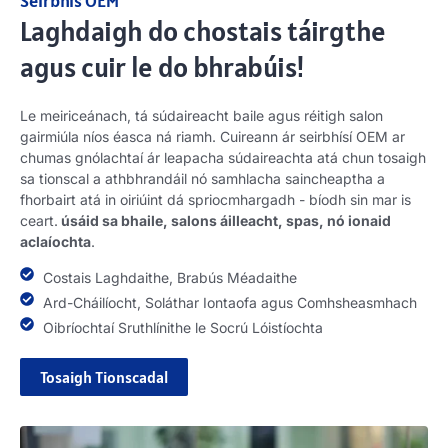
Seirbhís OEM
Laghdaigh do chostais táirgthe
agus cuir le do bhrabúis!
Le meiriceánach, tá súdaireacht baile agus réitigh salon
gairmiúla níos éasca ná riamh. Cuireann ár seirbhísí OEM ar
chumas gnólachtaí ár leapacha súdaireachta atá chun tosaigh
sa tionscal a athbhrandáil nó samhlacha saincheaptha a
fhorbairt atá in oiriúint dá spriocmhargadh - bíodh sin mar is
ceart.
úsáid sa bhaile, salons áilleacht, spas, nó ionaid
aclaíochta
.
Costais Laghdaithe, Brabús Méadaithe
Ard-Cháilíocht, Soláthar Iontaofa agus Comhsheasmhach
Oibríochtaí Sruthlínithe le Socrú Lóistíochta
Tosaigh Tionscadal