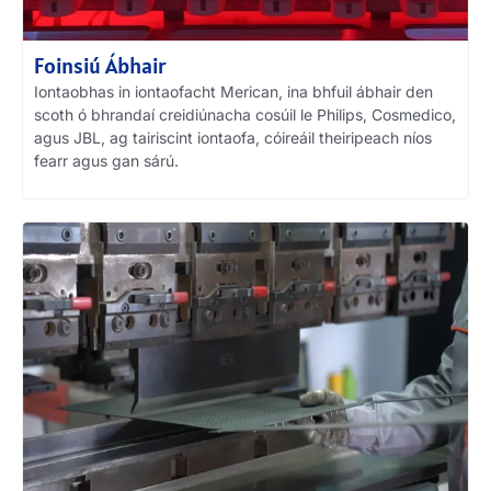
Foinsiú Ábhair
Iontaobhas in iontaofacht Merican, ina bhfuil ábhair den
scoth ó bhrandaí creidiúnacha cosúil le Philips, Cosmedico,
agus JBL, ag tairiscint iontaofa, cóireáil theiripeach níos
fearr agus gan sárú.