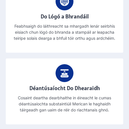
Do Lógó a Bhrandáil
Feabhsaigh do láithreacht sa mhargadh lenár seirbhís
eisiach chun lógó do bhranda a stampáil ar leapacha
teiripe solais dearga a bhfuil tóir orthu agus ardchéim.
Déantúsaíocht Do Dhearaidh
Cosaint deartha dearbhaithe in éineacht le cumas
déantúsaíochta substaintiúil Merican le haghaidh
táirgeadh gan uaim de réir do riachtanais ghnó.