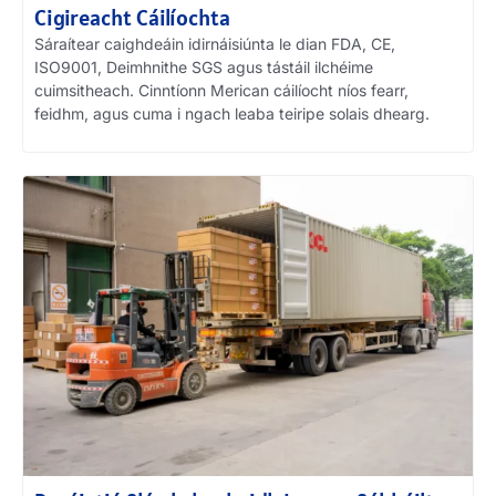
Cigireacht Cáilíochta
Sáraítear caighdeáin idirnáisiúnta le dian FDA, CE,
ISO9001, Deimhnithe SGS agus tástáil ilchéime
cuimsitheach. Cinntíonn Merican cáilíocht níos fearr,
feidhm, agus cuma i ngach leaba teiripe solais dhearg.