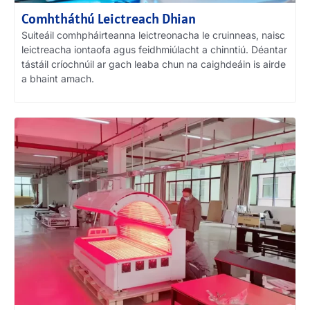
Comhtháthú Leictreach Dhian
Suiteáil comhpháirteanna leictreonacha le cruinneas, naisc
leictreacha iontaofa agus feidhmiúlacht a chinntiú. Déantar
tástáil críochnúil ar gach leaba chun na caighdeáin is airde
a bhaint amach.