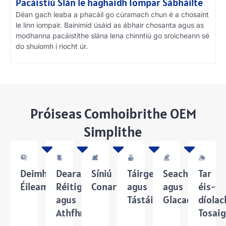
Pacáistiú Slán le haghaidh Iompar Sábháilte
Déan gach leaba a phacáil go cúramach chun é a chosaint
le linn iompair. Bainimid úsáid as ábhair chosanta agus as
modhanna pacáistithe slána lena chinntiú go sroicheann sé
do shuíomh i riocht úr.
Próiseas Comhoibrithe OEM
Simplithe
Deimhniú
Dearadh
Síniú
Táirgeadh
Seachadadh
Tar
Éileamh
Réitigh
Conartha
agus
agus
éis-
agus
Tástáil
Glacadh
díolac
Athfhriotail
Tosai