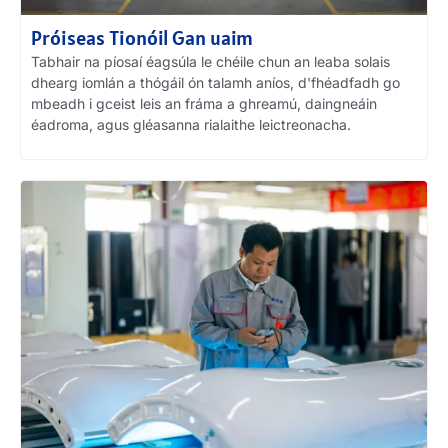
Próiseas Tionóil Gan uaim
Tabhair na píosaí éagsúla le chéile chun an leaba solais
dhearg iomlán a thógáil ón talamh aníos, d'fhéadfadh go
mbeadh i gceist leis an fráma a ghreamú, daingneáin
éadroma, agus gléasanna rialaithe leictreonacha.