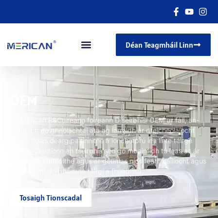
Déan Teagmháil Linn
OEM
An Merican R&Cuireann foireann D seirbhísí OEM ar fáil, an-
oiriúnach do ghnólachtaí atá ag iarraidh ár dteicneolaíocht
teiripe solas dearg paitinnithe a ionchorprú ina línte táirge
reatha. Cinntíonn an tseirbhís seo go mbainfidh tú leas as ár
ndearadh cruthaithe agus ár gcumas níos fearr, cáilíocht agus
iontaofacht do phunann táirgí a fheabhsú.
Tosaigh Tionscadal