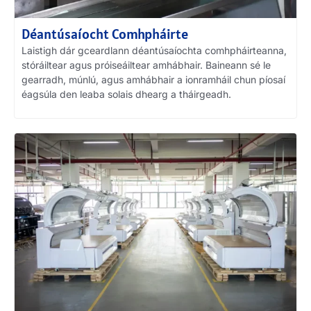
Déantúsaíocht Comhpháirte
Laistigh dár gceardlann déantúsaíochta comhpháirteanna,
stóráiltear agus próiseáiltear amhábhair. Baineann sé le
gearradh, múnlú, agus amhábhair a ionramháil chun píosaí
éagsúla den leaba solais dhearg a tháirgeadh.