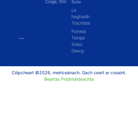
Cúige, tSín
Baile
Le
haghaidh
Tráchtála
Painéal
Teiripe
Solas
Dearg
Cóipcheart ©2026, meiriceánach. Gach ceart ar cosaint.
Beartas Príobháideachta