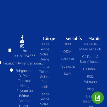
Táirge
Seirbhís
Maidir
Leaba
OEM
Maidir le
Teiripe
Meiriceánaigh
+86-
ODM
Solas
19928364677
Cáilíocht &
Déileálaí
Dearg
Sábháilteacht
tacaíocht@merican.com.cn
Tacaíocht
Leaba
Deimhniú
Foirgneamh
Teiripe
R&D
D, Páirc
R&D
Solas
Tionscail
Foireann
faoi
Yimei,
stiúir
Blag
Fuyuan 3ú
Leaba
Bóthar,
Déan
Teiripe
Ceantar
teagmháil
Solas
Huadu,
linn