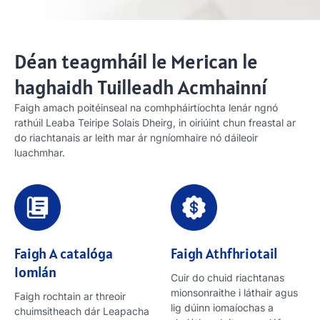
Déan teagmháil le Merican le
haghaidh Tuilleadh Acmhainní
Faigh amach poitéinseal na comhpháirtíochta lenár ngnó
rathúil Leaba Teiripe Solais Dheirg, in oiriúint chun freastal ar
do riachtanais ar leith mar ár ngníomhaire nó dáileoir
luachmhar.
Faigh A catalóga
Faigh Athfhriotail
Iomlán
Cuir do chuid riachtanas
mionsonraithe i láthair agus
Faigh rochtain ar threoir
lig dúinn iomaíochas a
chuimsitheach dár Leapacha