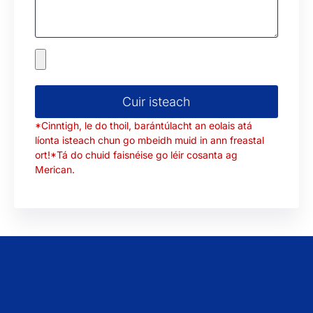
Cuir isteach
*Cinntigh, le do thoil, barántúlacht an eolais atá
líonta isteach chun go mbeidh muid in ann freastal
ort!*Tá do chuid faisnéise go léir cosanta ag
Merican.