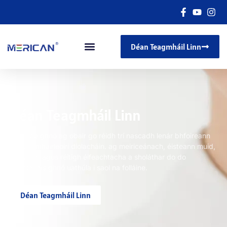
Déan Teagmháil Linn
Déan Teagmháil Linn
Déan do ghnó ag obair go réidh trí nascadh lenár bhfoireann
sainchomhairleoirí díolacháin. ag meiriceánach, éisteann muid,
thuiscint, agus réitigh éifeachtacha a sholáthar do do
riachtanais ghnó uathúla i saol na folláine.
Déan Teagmháil Linn