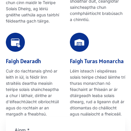
sholáthar duit, ceanglófar
chun cinn maidir le Teiripe
saincheaptha chun
Solais Dheirg, ag léiriú
comhpháirtíocht brabúsach
gnéithe uathúla agus tairbhí
a chinntiú.
féideartha gach táirge.
Faigh Dearadh
Faigh Turas Monarcha
Cuir do riachtanais ghnó ar
Léim isteach i eispéireas
leith in iúl, is féidir linn
solais teiripe chéad láimhe trí
straitéis deartha meaisín
thuras monarchan nó
teiripe solais shaincheaptha
féachaint ar fhíseán ar ár
a chur i láthair, dírithe ar
dtáirgeadh leaba solais
d'éifeachtúlacht oibríochtúil
dhearg, rud a ligeann duit ár
agus do rochtain ar an
dtiomantas do cháilíocht
margadh a fheabhsú.
agus nuálaíocht a fheiceáil.
Ainm
*