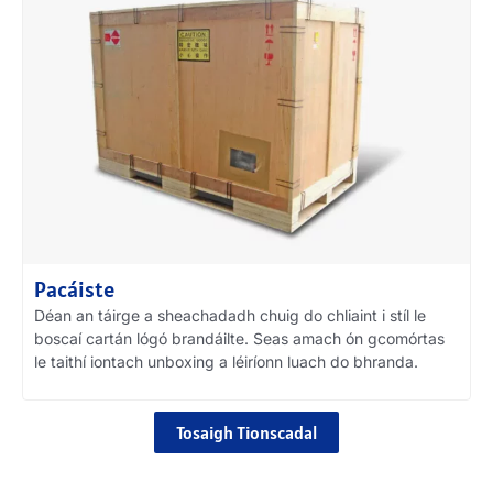
Pacáiste
Déan an táirge a sheachadadh chuig do chliaint i stíl le
boscaí cartán lógó brandáilte. Seas amach ón gcomórtas
le taithí iontach unboxing a léiríonn luach do bhranda.
Tosaigh Tionscadal