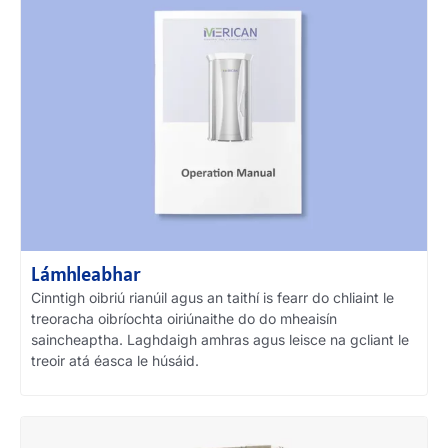
Lámhleabhar
Cinntigh oibriú rianúil agus an taithí is fearr do chliaint le
treoracha oibríochta oiriúnaithe do do mheaisín
saincheaptha. Laghdaigh amhras agus leisce na gcliant le
treoir atá éasca le húsáid.