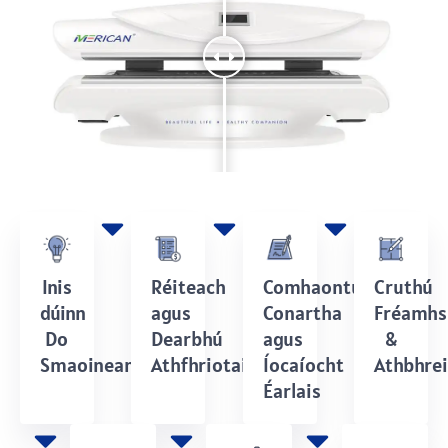
Inis
Réiteach
Comhaontú
Cruthú
dúinn
agus
Conartha
Fréamhs
Do
Dearbhú
agus
&
Smaoineamh
Athfhriotail
Íocaíocht
Athbhrei
Éarlais