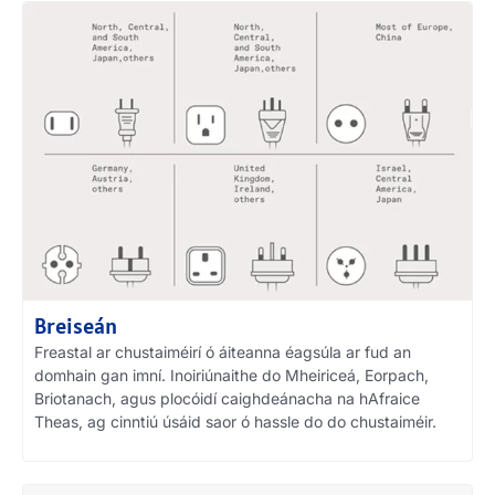
Breiseán
Freastal ar chustaiméirí ó áiteanna éagsúla ar fud an
domhain gan imní. Inoiriúnaithe do Mheiriceá, Eorpach,
Briotanach, agus plocóidí caighdeánacha na hAfraice
Theas, ag cinntiú úsáid saor ó hassle do do chustaiméir.