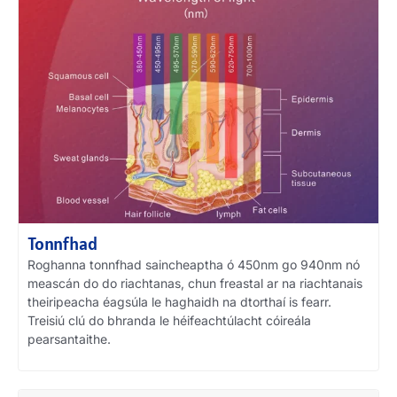
Tonnfhad
Roghanna tonnfhad saincheaptha ó 450nm go 940nm nó
meascán do do riachtanas, chun freastal ar na riachtanais
theiripeacha éagsúla le haghaidh na dtorthaí is fearr.
Treisiú clú do bhranda le héifeachtúlacht cóireála
pearsantaithe.