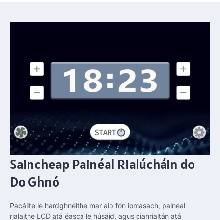
Saincheap Painéal Rialúcháin do
Do Ghnó
Pacáilte le hardghnéithe mar aip fón iomasach, painéal
rialaithe LCD atá éasca le húsáid, agus cianrialtán atá