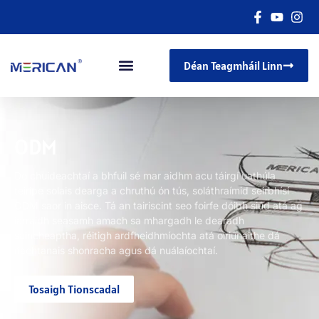
Déan Teagmháil Linn
ODM
Do chuideachtaí a bhfuil sé mar aidhm acu táirgí uathúla
teiripe solais dearga a chruthú ón tús, soláthraímid seirbhísí
ODM saor in aisce. Tá an tairiscint seo foirfe dóibh siúd atá ag
iarraidh seasamh amach sa mhargadh le dearadh
saincheaptha, réitigh ardfheidhmíochta atá oiriúnaithe dá
riachtanais shonracha agus dá nuálaíochtaí.
Tosaigh Tionscadal