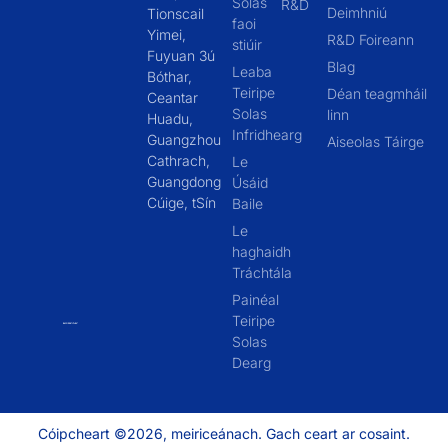
Solas
R&D
Deimhniú
Tionscail
faoi
Yimei,
R&D Foireann
stiúir
Fuyuan 3ú
Blag
Leaba
Bóthar,
Teiripe
Déan teagmháil
Ceantar
Solas
linn
Huadu,
Infridhearg
Guangzhou
Aiseolas Táirge
Cathrach,
Le
Guangdong
Úsáid
Cúige, tSín
Baile
Le
haghaidh
Tráchtála
Painéal
Teiripe
Solas
Dearg
Cóipcheart ©2026, meiriceánach. Gach ceart ar cosaint.