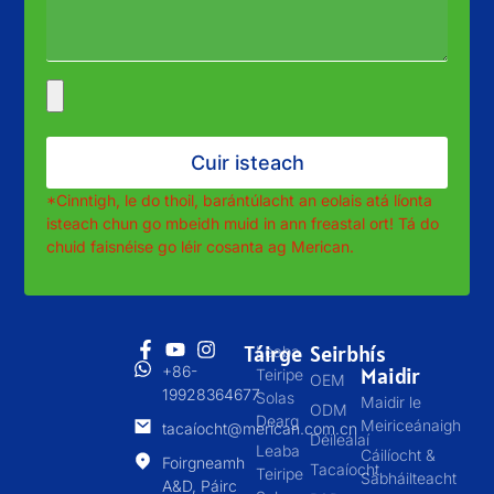
Cuir isteach
*Cinntigh, le do thoil, barántúlacht an eolais atá líonta
isteach chun go mbeidh muid in ann freastal ort! Tá do
chuid faisnéise go léir cosanta ag Merican.
Táirge
Seirbhís
Leaba
+86-
Maidir
Teiripe
OEM
19928364677
Solas
Maidir le
ODM
Dearg
Meiriceánaigh
tacaíocht@merican.com.cn
Déileálaí
Leaba
Cáilíocht &
Foirgneamh
Tacaíocht
Teiripe
Sábháilteacht
A&D, Páirc