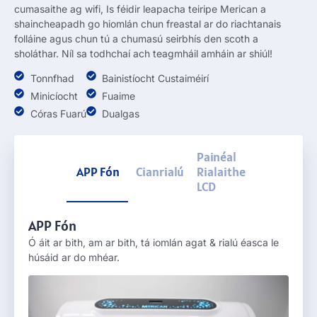
cumasaithe ag wifi, Is féidir leapacha teiripe Merican a
shaincheapadh go hiomlán chun freastal ar do riachtanais
folláine agus chun tú a chumasú seirbhís den scoth a
sholáthar. Níl sa todhchaí ach teagmháil amháin ar shiúl!
Tonnfhad
Bainistíocht Custaiméirí
Minicíocht
Fuaime
Córas Fuarú
Dualgas
Painéal
APP Fón
Cianrialú
Rialaithe
LCD
APP Fón
Ó áit ar bith, am ar bith, tá iomlán agat & rialú éasca le
húsáid ar do mhéar.