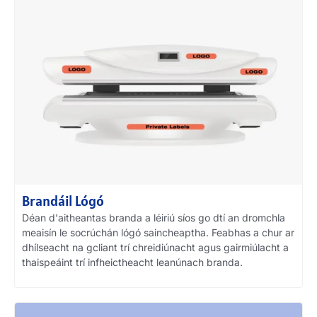
Brandáil Lógó
Déan d'aitheantas branda a léiriú síos go dtí an dromchla
meaisín le socrúchán lógó saincheaptha. Feabhas a chur ar
dhílseacht na gcliant trí chreidiúnacht agus gairmiúlacht a
thaispeáint trí infheictheacht leanúnach branda.