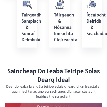
Táirgeadh
Táirgeadh
Íocaíocht
Samplach
&
Deiridh
&
Nósanna
&
Sonraí
Imeachta
Seachada
Deimhniú
Cigireachta
Saincheap Do Leaba Teiripe Solas
Dearg Ideal
Dear do leaba brandála teiripe solais dhearg chun freastal ar
gach riachtanas gnó sonrach agus díghlasáil sástacht
feabhsaithe na gcliant.