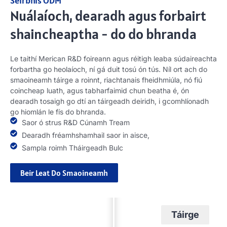
Seirbhís ODM
Nuálaíoch, dearadh agus forbairt
shaincheaptha - do do bhranda
Le taithí Merican R&D foireann agus réitigh leaba súdaireachta
forbartha go heolaíoch, ní gá duit tosú ón tús. Níl ort ach do
smaoineamh táirge a roinnt, riachtanais fheidhmiúla, nó fiú
coincheap luath, agus tabharfaimid chun beatha é, ón
dearadh tosaigh go dtí an táirgeadh deiridh, i gcomhlíonadh
go hiomlán le fís do bhranda.
Saor ó strus R&D Cúnamh Tream
Dearadh fréamhshamhail saor in aisce,
Sampla roimh Tháirgeadh Bulc
Beir Leat Do Smaoineamh
Dearadh
Táirge