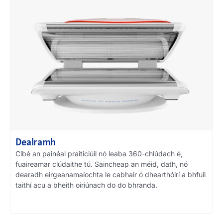
Dealramh
Cibé an painéal praiticiúil nó leaba 360-chlúdach é,
fuaireamar clúdaithe tú. Saincheap an méid, dath, nó
dearadh eirgeanamaíochta le cabhair ó dhearthóirí a bhfuil
taithí acu a bheith oiriúnach do do bhranda.