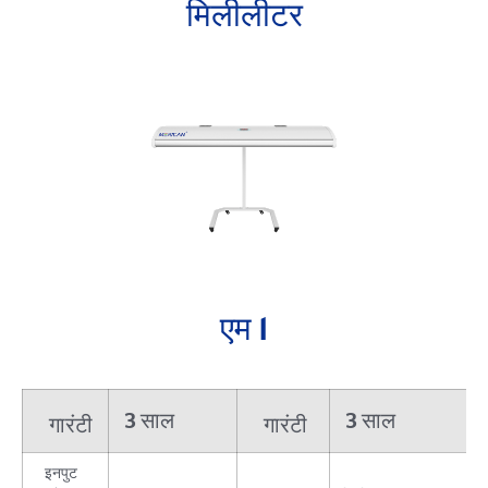
मिलीलीटर
एम 1
3 साल
3 साल
गारंटी
गारंटी
इनपुट