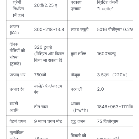
श्रेणी
प्रकाश
ब्रिटिश कंपनी
20वी/2.25 ए
निर्धारण
प्रकार
"Lucite"
(में एक)
आकार
300*218*13.8
लाइट क्यूटी
5016 पीसीएस* 0.2W
(मिमी)
दीपक
320 टुकड़े
मोतियों की
(मिश्रित और मिलान
कुल शक्ति
1600डब्ल्यू
संख्या
किया जा सकता है)
(टुकड़े)
उत्पाद भार
750जी
मौजूदा
3.5एक （220V）
काले/सफेद/कस्टम
उत्पाद रंग
प्रणाली
2.0
रंग
वारंटी
आयाम
तीन साल
1846*963*1111मिमी
अवधि
（l*w*h）
पैटर्न चयन
9 महान चयन मोड
शुद्ध वजन
75 किलोग्राम
मूल्यांकित
बिजली की
शक्ति
45डब्ल्यू
प्लग पावर कॉर्ड