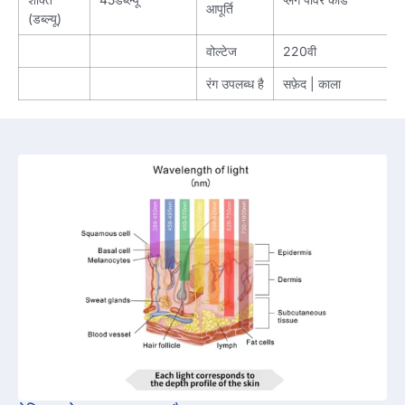
आपूर्ति
(डब्ल्यू)
वोल्टेज
220वी
रंग उपलब्ध है
सफ़ेद | काला