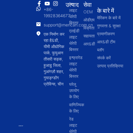
उत्पाद
सेवा
रेड
+86-
के बारे में
लाइट
OEM
19928364677
थेरेपी
मेरिकन के बारे में
ओडीएम
बिस्तर
support@merican.com.cn
गुणवत्ता & सुरक्षा
विक्रेता
एलईडी
प्रमाणीकरण
एक निर्माण कर
सहायता
लाइट
रहा है&डी,
आर&डी टीम
थेरेपी
आर&डी
यीमी औद्योगिक
बिस्तर
ब्लॉग
पार्क, फुयुआन
इन्फ्रारेड
संपर्क करें
तीसरी सड़क,
लाइट
हुआडु जिला,
उत्पाद प्रतिक्रिया
थेरेपी
गुआंगज़ौ शहर,
बिस्तर
गुयाङ्ग्डोंग
प्रोविन्स, चीन
घरेलू
उपयोग
के लिए
वाणिज्यिक
के लिए
रेड
लाइट
थेरेपी