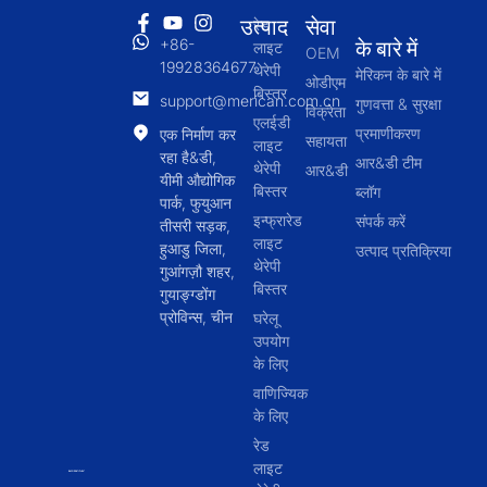
उत्पाद
सेवा
रेड
+86-
के बारे में
लाइट
OEM
19928364677
थेरेपी
मेरिकन के बारे में
ओडीएम
बिस्तर
support@merican.com.cn
गुणवत्ता & सुरक्षा
विक्रेता
एलईडी
प्रमाणीकरण
एक निर्माण कर
सहायता
लाइट
रहा है&डी,
आर&डी टीम
थेरेपी
आर&डी
यीमी औद्योगिक
बिस्तर
ब्लॉग
पार्क, फुयुआन
इन्फ्रारेड
संपर्क करें
तीसरी सड़क,
लाइट
हुआडु जिला,
उत्पाद प्रतिक्रिया
थेरेपी
गुआंगज़ौ शहर,
बिस्तर
गुयाङ्ग्डोंग
प्रोविन्स, चीन
घरेलू
उपयोग
के लिए
वाणिज्यिक
के लिए
रेड
लाइट