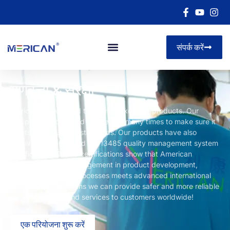
संपर्क करें
गुणवत्ता & सुरक्षा
Merican is dedicated to offering excellent products
.
Our
equipment is checked and tested many times to make sure it
meets the industry’s standards
.
Our products have also
received ISO9001 and ISO13485 quality management system
certifications
.
These certifications show that American
Medical’s quality management in product development
,
उत्पादन,
and service processes meets advanced international
standards
.
This means we can provide safer and more reliable
medical devices and services to customers worldwide
!
एक परियोजना शुरू करें