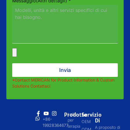
Messaggio(Altri dettagli)
*
Invia
*
Contact MERICAN for Product Information
&
Custom
Solutions
Contattaci
Prodotto
Servizio
Letto
+86-
Di
per
OEM
19928364677
terapia
A proposito di
ODM