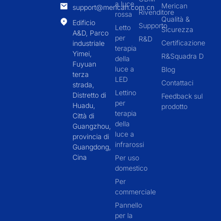
a luce
Merican
support@merican.com.cn
Rivenditore
rossa
Qualità &
Edificio
Supporto
Letto
Sicurezza
A&D, Parco
per
R&D
Certificazione
industriale
terapia
Yimei,
R&Squadra D
della
Fuyuan
luce a
Blog
terza
LED
Contattaci
strada,
Lettino
Distretto di
Feedback sul
per
Huadu,
prodotto
terapia
Città di
della
Guangzhou,
luce a
provincia di
infrarossi
Guangdong,
Cina
Per uso
domestico
Per
commerciale
Pannello
per la