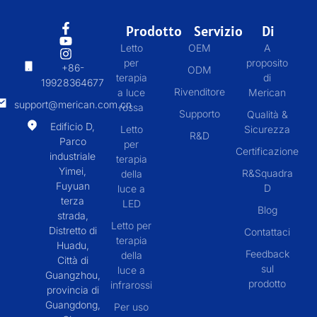
Prodotto
Servizio
Di
Letto
OEM
A
per
proposito
+86-
ODM
terapia
di
19928364677
Rivenditore
a luce
Merican
support@merican.com.cn
rossa
Supporto
Qualità &
Edificio D,
Letto
Sicurezza
R&D
Parco
per
Certificazione
industriale
terapia
Yimei,
R&Squadra
della
Fuyuan
D
luce a
terza
LED
Blog
strada,
Letto per
Distretto di
Contattaci
terapia
Huadu,
Feedback
della
Città di
sul
luce a
Guangzhou,
prodotto
infrarossi
provincia di
Guangdong,
Per uso