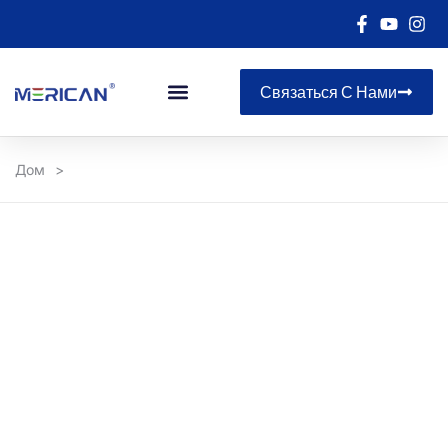
Связаться С Нами
Дом
>