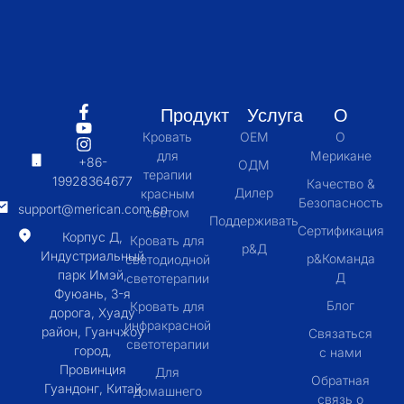
Продукт
Услуга
О
Кровать
OEM
О
для
Мерикане
+86-
ОДМ
терапии
19928364677
Качество &
Дилер
красным
Безопасность
support@merican.com.cn
светом
Поддерживать
Сертификация
Корпус Д,
Кровать для
р&Д
Индустриальный
р&Команда
светодиодной
парк Имэй,
Д
светотерапии
Фуюань, 3-я
Блог
Кровать для
дорога, Хуаду
инфракрасной
район, Гуанчжоу
Связаться
светотерапии
город,
с нами
Провинция
Для
Обратная
Гуандонг, Китай
домашнего
связь о