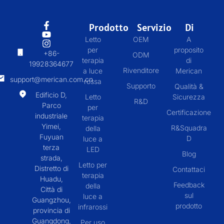
Prodotto
Servizio
Di
Letto
OEM
A
per
proposito
+86-
ODM
terapia
di
19928364677
Rivenditore
a luce
Merican
support@merican.com.cn
rossa
Supporto
Qualità &
Edificio D,
Letto
Sicurezza
R&D
Parco
per
Certificazione
industriale
terapia
Yimei,
R&Squadra
della
Fuyuan
D
luce a
terza
LED
Blog
strada,
Letto per
Distretto di
Contattaci
terapia
Huadu,
Feedback
della
Città di
sul
luce a
Guangzhou,
prodotto
infrarossi
provincia di
Guangdong,
Per uso