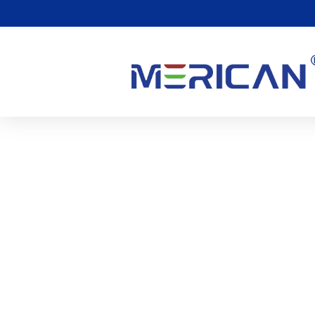
幸せな中秋節
0