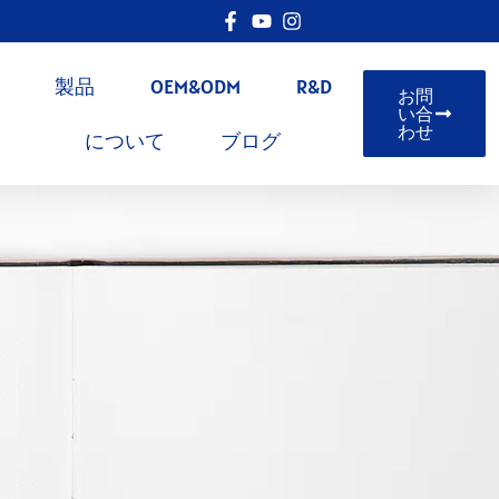
製品
OEM&ODM
R&D
お問
い合
わせ
について
ブログ