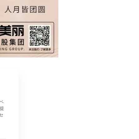
ベ
を提
セ