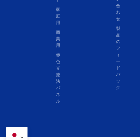
合
家
わ
庭
せ
用
製
商
品
業
の
用
フ
ィ
赤
ー
色
ド
光
バ
療
ッ
法
ク
パ
ネ
ル