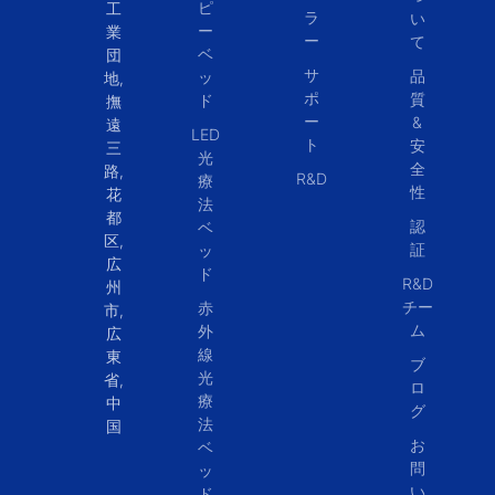
ピ
工
ラ
い
ー
業
ー
て
ベ
団
サ
品
ッ
地,
ポ
質
ド
撫
ー
&
遠
LED
ト
安
三
光
全
路,
R&D
療
性
花
法
都
認
ベ
区,
証
ッ
広
ド
R&D
州
チー
赤
市,
ム
外
広
線
東
ブ
光
省,
ロ
療
中
グ
法
国
お
ベ
問
ッ
い
ド