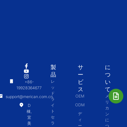
製
サ
に
品
ー
つ
ビ
い
レ
+86-
ッ
19928364677
ス
て
ド
OEM
メ
support@merican.com.cn
ラ
リ
ODM
イ
D
カ
ト
棟,
デ
ン
セ
宜
ィ
に
ラ
美
ー
つ