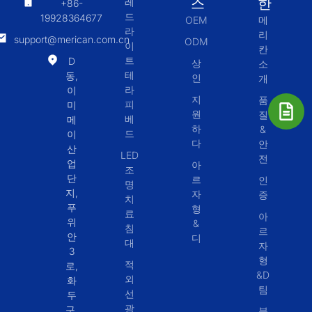
스
한
레
+86-
드
19928364677
OEM
메
라
리
support@merican.com.cn
ODM
이
칸
트
D
상
소
테
동,
인
개
라
이
지
품
피
미
원
질
베
메
하
&
드
이
다
안
산
LED
전
업
아
조
단
르
인
명
지,
자
증
치
푸
형
료
아
위
&
침
르
안
디
대
자
3
형
적
로,
&D
외
화
팀
선
두
광
구,
블