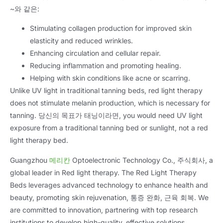
~와 같은:
Stimulating collagen production for improved skin
elasticity and reduced wrinkles
.
Enhancing circulation and cellular repair
.
Reducing inflammation and promoting healing
.
Helping with skin conditions like acne or scarring
.
Unlike UV light in traditional tanning beds
,
red light therapy
does not stimulate melanin production
,
which is necessary for
tanning
. 당신의 목표가 태닝이라면,
you would need UV light
exposure from a traditional tanning bed or sunlight
,
not a red
light therapy bed
.
Guangzhou
메리칸
Optoelectronic Technology Co.
, 주식회사,
a
global leader in Red light therapy
.
The Red Light Therapy
Beds leverages advanced technology to enhance health and
beauty
,
promoting skin rejuvenation
, 통증 완화, 근육 회복.
We
are committed to innovation
,
partnering with top research
institutions to develop high-quality
,
effective solutions
.