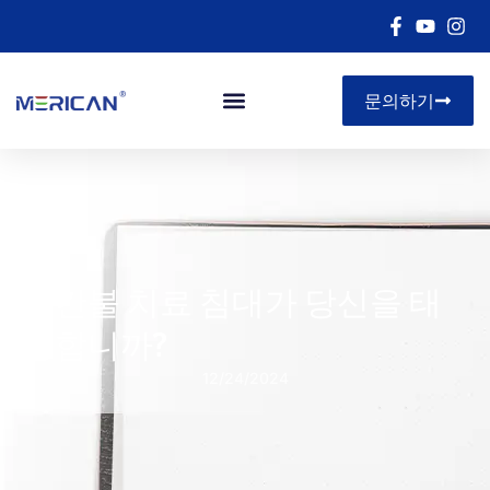
문의하기
아르 자형&디
빨간불 치료 침대가 당신을 태
닝합니까?
12/24/2024