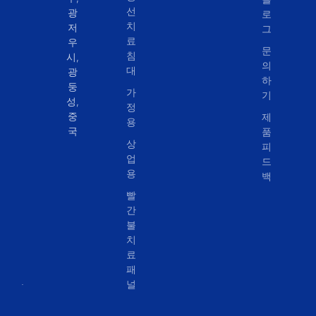
선
광
로
치
저
그
료
우
문
침
시,
의
대
광
하
둥
가
기
성,
정
중
제
용
국
품
상
피
업
드
용
백
빨
간
불
치
료
패
널