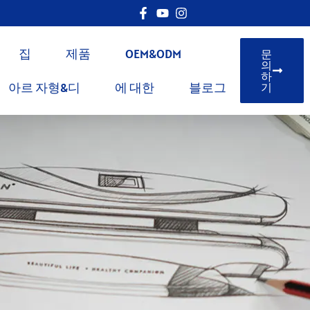
집
제품
OEM&ODM
문
의
하
아르 자형&디
에 대한
블로그
기