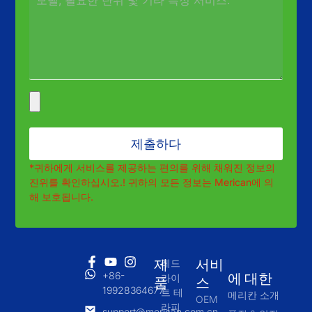
제출하다
*귀하에게 서비스를 제공하는 편의를 위해 채워진 정보의
진위를 확인하십시오.! 귀하의 모든 정보는 Merican에 의
해 보호됩니다.
제
서비
레드
+86-
에 대한
라이
품
스
19928364677
트 테
메리칸 소개
OEM
라피
support@merican.com.cn