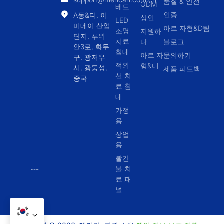
품질 & 안전
ODM
베드
인증
A동&디, 이
상인
LED
미메이 산업
아르 자형&D팀
조명
지원하
단지, 푸위
치료
다
블로그
안3로, 화두
침대
아르 자
문의하기
구, 광저우
적외
형&디
시, 광둥성,
제품 피드백
선 치
중국
료 침
대
가정
용
상업
용
빨간
불 치
료 패
널