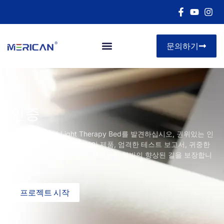
문의하기
아르 자형&디
인증
Merican의 Red Light Therapy Bed를 발견하십시오, 권위있는 인
증으로 뒷받침되는 혁신적인 제품, 엄격한 테스트 보고서, 귀중한
특허, 그리고 저명한 상, 고객을위한 웰빙의 향상된 길을 보장합니
다.
프로젝트 시작