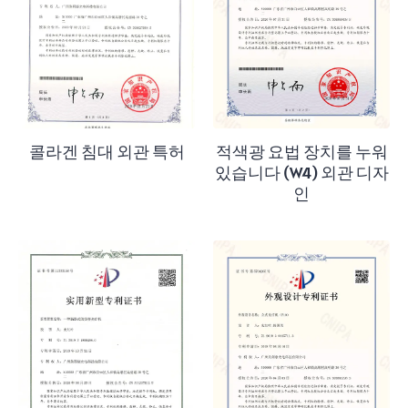
콜라겐 침대 외관 특허
적색광 요법 장치를 누워
있습니다 (W4) 외관 디자
인