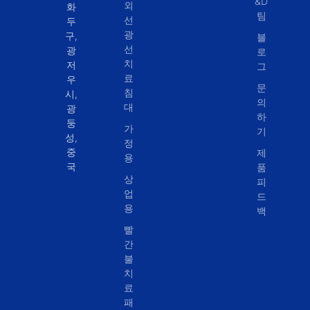
&D
외
화
팀
선
두
광
구,
블
선
광
로
치
저
그
료
우
문
침
시,
의
대
광
하
둥
가
기
성,
정
중
제
용
국
품
상
피
업
드
용
백
빨
간
불
치
료
패