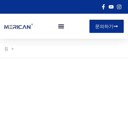
문의하기
아르 자형&디
집
>