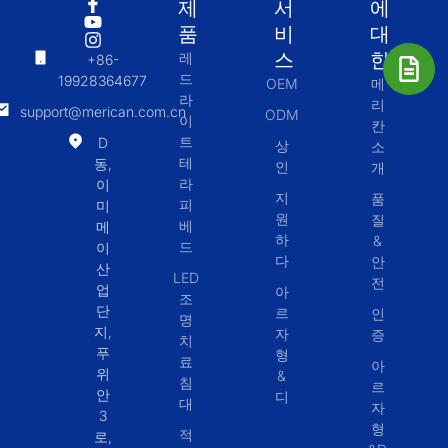
제
서
에
품
비
대
스
한
레
+86-
드
19928364677
OEM
메
라
리
support@merican.com.cn
ODM
이
칸
트
D
상
소
테
동,
인
개
라
이
지
품
피
미
원
질
베
메
하
&
드
이
다
안
산
LED
전
업
아
조
단
르
인
명
지,
자
증
치
푸
형
료
아
위
&
침
르
안
디
대
자
3
형
적
로,