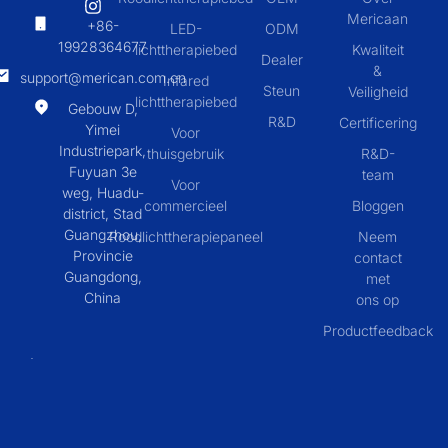
Mericaan
+86-
LED-
ODM
19928364677
lichttherapiebed
Kwaliteit
Dealer
&
support@merican.com.cn
Infared
Steun
Veiligheid
lichttherapiebed
Gebouw D,
R&D
Certificering
Yimei
Voor
Industriepark,
thuisgebruik
R&D-
Fuyuan 3e
team
Voor
weg, Huadu-
commercieel
Bloggen
district, Stad
Guangzhou,
Roodlichttherapiepaneel
Neem
Provincie
contact
Guangdong,
met
China
ons op
Productfeedback