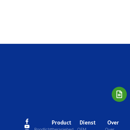
Product
Dienst
Over
Roodlichttherapiebed
OEM
Over