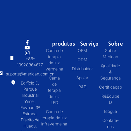
produtos
Serviço
Sobre
Cama de
OEM
Sobre
terapia
Merican
+86-
ODM
de luz
19928364677
Qualidade
Distribuidor
vermelha
&
suporte@merican.com.cn
Apoiar
Cama
Segurança
Edifício D,
de
R&D
Certificação
Parque
terapia
Industrial
R&Equipe
de luz
Yimei,
D
LED
Fuyuan 3ª
Blogue
Cama de
Estrada,
terapia de luz
Distrito de
Contate-
infravermelha
Huadu,
nos