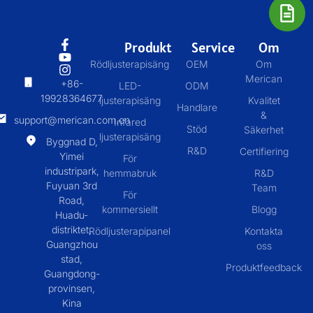
Produkt
Service
Om
Rödljusterapisäng
OEM
Om
Merican
+86-
LED-
ODM
19928364677
ljusterapisäng
Kvalitet
Handlare
&
support@merican.com.cn
Infared
Stöd
Säkerhet
ljusterapisäng
Byggnad D,
R&D
Certifiering
Yimei
För
industripark,
hemmabruk
R&D
Fuyuan 3rd
Team
För
Road,
kommersiellt
Blogg
Huadu-
distriktet,
Rödljusterapipanel
Kontakta
Guangzhou
oss
stad,
Produktfeedback
Guangdong-
provinsen,
Kina