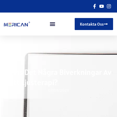
Kontakta Oss
Finns Det Några Biverkningar Av
Rött Ljusterapi?
07/09/2026