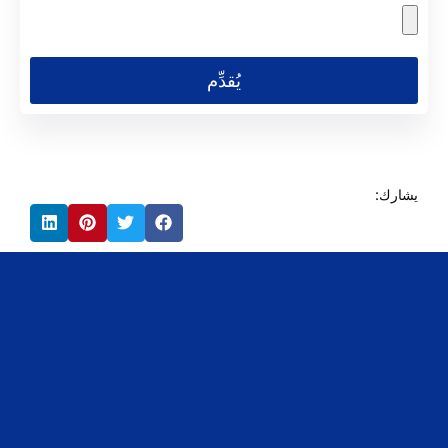
يُقدِّم
يشارك: