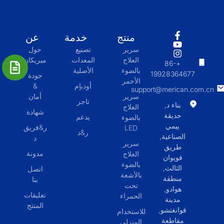
منتج
خدمة
عن
سرير
تصنيع
حول
العلاج
المعدات
ميريكان
+86-
بالضوء
الأصلية
19928364677
جودة
الأحمر
أوديإم
&
support@merican.com.cn
سرير
أمان
تاجر
بناء د,
العلاج
شهادة
حديقة
يدعم
بالضوء
ييمي
ر&فريق
LED
ر&د
الصناعية,
د
سرير
طريق
مدونة
العلاج
فويوان
بالضوء
الثالث,
اتصل
بالأشعة
منطقة
بنا
تحت
هوادو,
تعليقات
الحمراء
مدينة
المنتج
قوانغتشو,
للاستخدام
مقاطعة
المنزلي