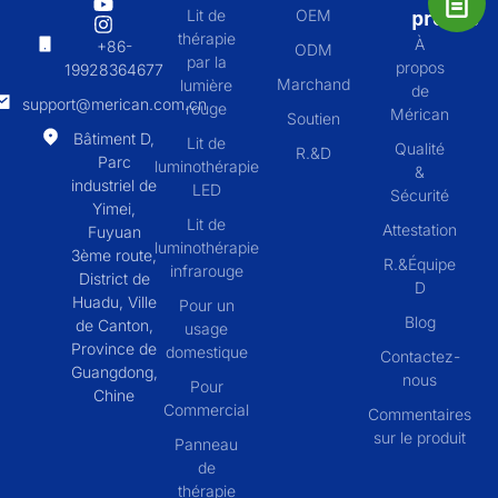
propos
Lit de
OEM
thérapie
À
+86-
ODM
par la
propos
19928364677
Marchand
lumière
de
support@merican.com.cn
rouge
Mérican
Soutien
Bâtiment D,
Lit de
Qualité
R.&D
Parc
luminothérapie
&
industriel de
LED
Sécurité
Yimei,
Lit de
Attestation
Fuyuan
luminothérapie
3ème route,
R.&Équipe
infrarouge
District de
D
Huadu, Ville
Pour un
Blog
de Canton,
usage
Province de
domestique
Contactez-
Guangdong,
nous
Pour
Chine
Commercial
Commentaires
sur le produit
Panneau
de
thérapie