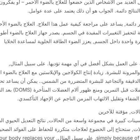
ل العديد من الأشخاص الذين خضعوا للعلاج بالضوء الأحمر – أو يفكرو
النتائج دائمة. الجواب هو أن ذلك يعتمد على عدة عوامل.
ر دائمة, يساعد على مراجعة كيفية عمل هذا العلاج. العلاج بالضوء الأح
لتحفيز التغييرات المفيدة في الجسم. يصدر جهاز العلاج بالضوء أطو
واحدة داخل الجسم, يعزز الضوء الطاقة الخلوية لمساعدة الخلايا
لجة على العمل بشكل أفضل في أي مهمة تؤديها. على سبيل المثال,
المرونة للبشرة. زيادة إنتاج الكولاجين والإيلاستين مع العلاج بالضوء ا
لدقيقة والتجاعيد للبشرة المتضررة من الشمس.. يمكن أن يساعد تحف
خلايا العضلات بالعلاج بالضوء الأحمر في إحماء العضلات قبل التمرين و
 الشفاء وتقليل الالتهاب المزمن الناجم عن الإجهاد التأكسدي.
الات, مؤقتة للآخرين
سينات كبيرة في مجموعة واسعة من الحالات, نتائج التعديل الحيوي ا
ات, ستحتاج إلى الخضوع لعلاجات متكررة للحفاظ على الفوائد الصحي
simply because of
. على سبيل المثال,
our body replaces your