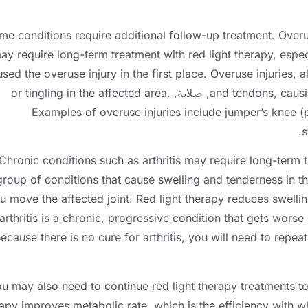
me conditions require additional follow-up treatment
.
Overu
ay require long-term treatment with red light therapy
,
espec
sed the overuse injury in the first place
.
Overuse injuries
,
a
caus
,
and tendons
, صلابة,
.
or tingling in the affected area
Examples of overuse injuries include jumper’s knee
(
.
Chronic conditions such as arthritis may require long-term t
group of conditions that cause swelling and tenderness in th
u move the affected joint
.
Red light therapy reduces swelli
arthritis is a chronic
,
progressive condition that gets worse
ecause there is no cure for arthritis
,
you will need to repeat
u may also need to continue red light therapy treatments to
rapy improves metabolic rate
,
which is the efficiency with w