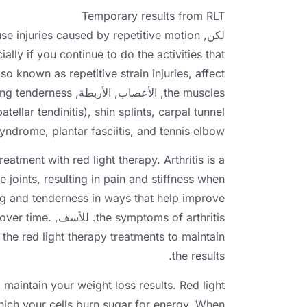
Temporary results from RLT
لكن,
se injuries caused by repetitive motion
ially if you continue to do the activities that
lso known as repetitive strain injuries
,
affect
the muscles
, الأعصاب, الأربطة,
ing tenderness
patellar tendinitis
),
shin splints
,
carpal tunnel
syndrome
,
plantar fasciitis
,
and tennis elbow
reatment with red light therapy
.
Arthritis is a
e joints
,
resulting in pain and stiffness when
ng and tenderness in ways that help improve
the symptoms of arthritis
. للأسف,
.
 over time
 the red light therapy treatments to maintain
.
the results
 maintain your weight loss results
.
Red light
hich your cells burn sugar for energy
.
When