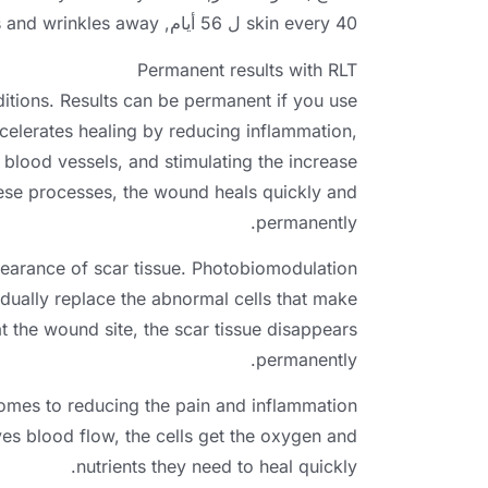
40 ل 56 أيام,
skin every
s and wrinkles away
Permanent results with RLT
itions
.
Results can be permanent if you use
celerates healing by reducing inflammation
,
 blood vessels
,
and stimulating the increase
hese processes
,
the wound heals quickly and
.
permanently
earance of scar tissue
.
Photobiomodulation
radually replace the abnormal cells that make
at the wound site
,
the scar tissue disappears
.
permanently
comes to reducing the pain and inflammation
ves blood flow
,
the cells get the oxygen and
.
nutrients they need to heal quickly