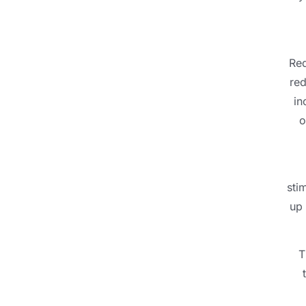
Red
red
in
o
sti
up 
T