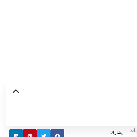
بات
يشارك: