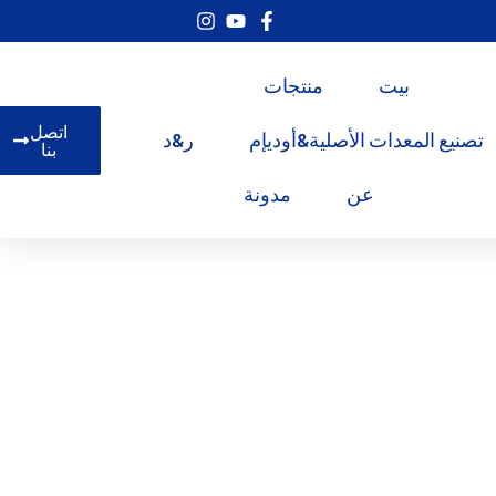
بيت
منتجات
اتصل
تصنيع المعدات الأصلية&أوديإم
ر&د
بنا
عن
مدونة