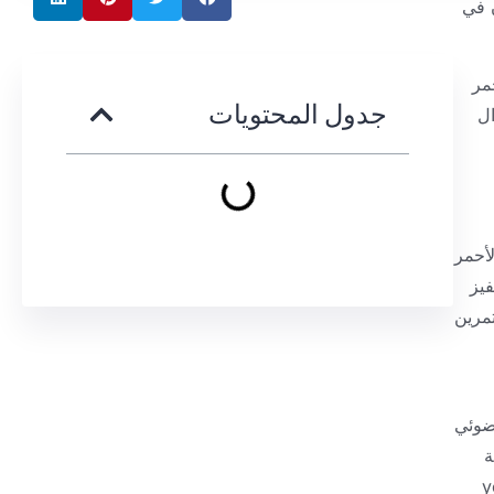
ن في
مر
جدول المحتويات
ال
لأحمر
يز
منع ظهور آلام العضلات المتأخرة (DOMS) بعد التمرين
لضوئي
ة
y