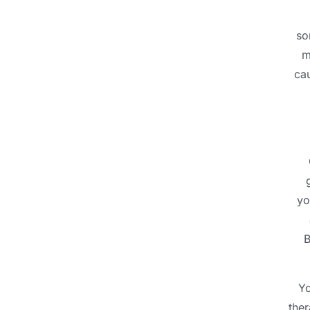
so
m
cau
yo
B
Yo
the