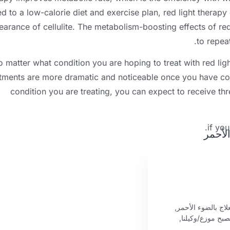
d to a low-calorie diet and exercise plan
,
red light therapy
arance of cellulite
.
The metabolism-boosting effects of red
.
to repea
 matter what condition you are hoping to treat with red lig
atments are more dramatic and noticeable once you have c
condition you are treating
,
you can expect to receive thr
.
if yo
الأحمر
اج بالضوء الأحمر,
أو تريد أن تصبح موزع/وكيلنا,