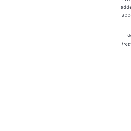
adde
appe
No
tre