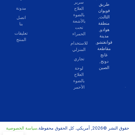
سرير
طريق
مدونة
العلاج
فويوان
بالضوء
الثالث,
اتصل
بالأشعة
منطقة
بنا
تحت
هوادو,
تعليقات
الحمراء
مدينة
المنتج
قوانغتشو,
للاستخدام
مقاطعة
المنزلي
غانج
تجاري
دونج,
الصين
لوحة
العلاج
بالضوء
الأحمر
حقوق النشر ©2026, أمريكي. كل الحقوق محفوظة.
سياسة الخصوصية