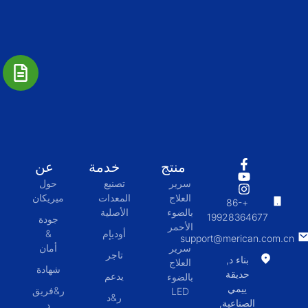
منتج
خدمة
عن
سرير
تصنيع
حول
العلاج
المعدات
ميريكان
+86-
بالضوء
الأصلية
19928364677
جودة
الأحمر
أوديإم
&
support@merican.com.cn
سرير
أمان
تاجر
بناء د,
العلاج
شهادة
حديقة
يدعم
بالضوء
ييمي
ر&فريق
LED
ر&د
الصناعية,
د