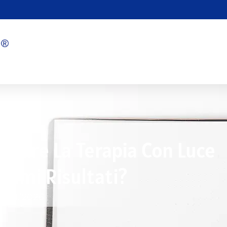
Usare La Terapia Con Luce
simi Risultati?
6/08/2026