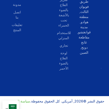
طريق
مدونة
العلاج
فويوان
بالضوء
الثالث,
اتصل
بالأشعة
منطقة
بنا
تحت
هوادو,
تعليقات
الحمراء
مدينة
المنتج
قوانغتشو,
للاستخدام
مقاطعة
المنزلي
غانج
تجاري
دونج,
الصين
لوحة
العلاج
بالضوء
الأحمر
حقوق النشر ©2026, أمريكي. كل الحقوق محفوظة.
سياسة الخصوصية