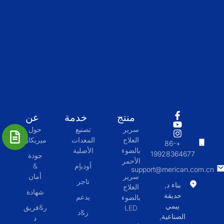
منتج
خدمة
عن
سرير
تصنيع
حول
العلاج
المعدات
ميريكان
+86-
بالضوء
الأصلية
19928364677
جودة
الأحمر
أوديإم
&
support@merican.com.cn
سرير
أمان
تاجر
بناء د,
العلاج
شهادة
حديقة
يدعم
بالضوء
ييمي
ر&فريق
LED
ر&د
الصناعية,
د
سرير