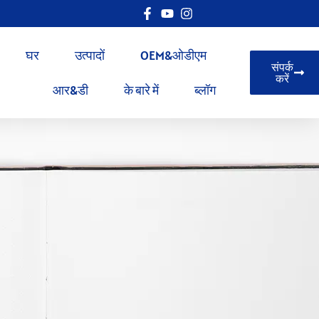
घर
उत्पादों
OEM&ओडीएम
संपर्क
करें
आर&डी
के बारे में
ब्लॉग